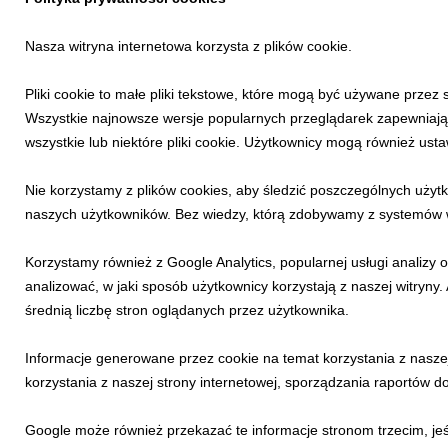
kibicować podczas sportow
2 marca podczas Pucharu 
Nasza witryna internetowa korzysta z plików cookie.
21 lutego 2025
Pliki cookie to małe pliki tekstowe, które mogą być używane przez 
Wszystkie najnowsze wersje popularnych przeglądarek zapewniają 
wszystkie lub niektóre pliki cookie. Użytkownicy mogą również ust
INFORMACJE PRASOW
Nie korzystamy z plików cookies, aby śledzić poszczególnych użytk
naszych użytkowników. Bez wiedzy, którą zdobywamy z systemów wyk
Podhalański d
widokiem na Ta
Korzystamy również z Google Analytics, popularnej usługi analizy 
analizować, w jaki sposób użytkownicy korzystają z naszej witryny.
średnią liczbę stron oglądanych przez użytkownika.
Zima w górach jest zawsz
ośnieżonych Tatr, koniec
Informacje generowane przez cookie na temat korzystania z nasze
duet, z którego krajobraz
korzystania z naszej strony internetowej, sporządzania raportów do
Google może również przekazać te informacje stronom trzecim, jeśl
11 lutego 2025