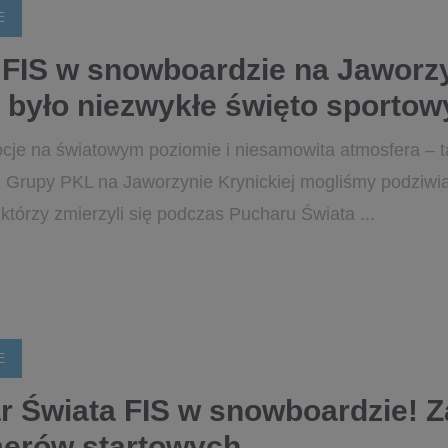
E
 FIS w snowboardzie na Jaworzy
o było niezwykłe święto sporto
ocje na światowym poziomie i niesamowita atmosfera – 
u Grupy PKL na Jaworzynie Krynickiej mogliśmy podziw
którzy zmierzyli się podczas Pucharu Świata ...
E
r Świata FIS w snowboardzie! Z
erów startowych