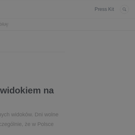
Press Kit
ÓRĄ!
 widokiem na
knych widoków. Dni wolne
czególnie, że w Polsce