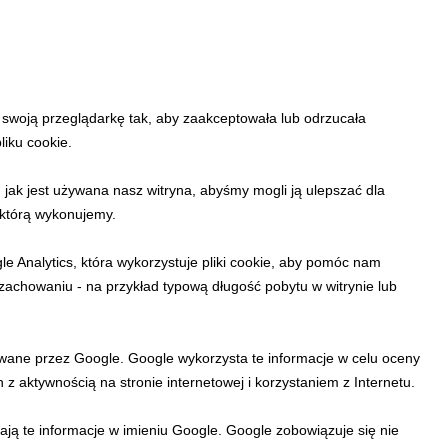
rzynie Krynickiej już 1 i
czytaj więcej...
swoją przeglądarkę tak, aby zaakceptowała lub odrzucała
liku cookie.
 jak jest używana nasz witryna, abyśmy mogli ją ulepszać dla
 którą wykonujemy.
epszym
le Analytics, która wykorzystuje pliki cookie, aby pomóc nam
h zachowaniu - na przykład typową długość pobytu w witrynie lub
kowych na panoramę
ca tworzą niezastąpiony
ywane przez Google. Google wykorzysta te informacje w celu oceny
z aktywnością na stronie internetowej i korzystaniem z Internetu.
ają te informacje w imieniu Google. Google zobowiązuje się nie
czytaj więcej...