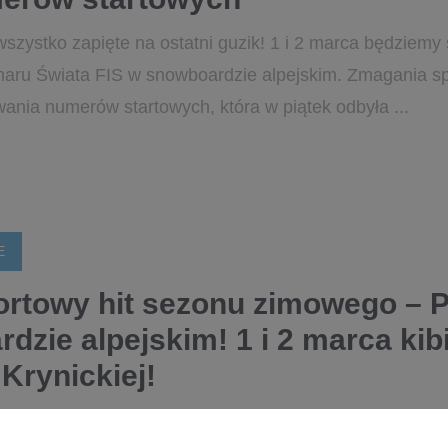
wszystko zapięte na ostatni guzik! 1 i 2 marca będziemy 
ru Świata FIS w snowboardzie alpejskim. Zmagania s
ania numerów startowych, która w piątek odbyła ...
E
ortowy hit sezonu zimowego – 
dzie alpejskim! 1 i 2 marca ki
Krynickiej!
 zimowych po raz drugi w historii spotkają się w Krynicy-