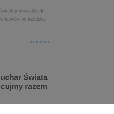
świadkami rywalizacji
portowców poprzedziła
czytaj więcej...
Puchar Świata
bicujmy razem
Zdroju, by wspólnie