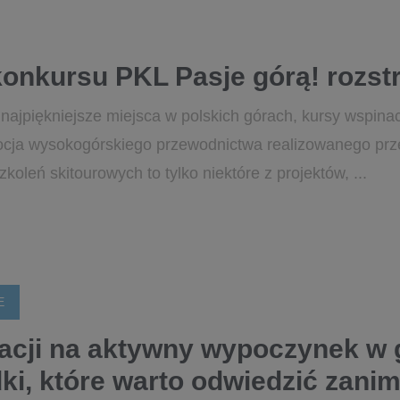
onkursu PKL Pasje górą! rozst
w najpiękniejsze miejsca w polskich górach, kursy wspin
cja wysokogórskiego przewodnictwa realizowanego prze
koleń skitourowych to tylko niektóre z projektów, ...
E
racji na aktywny wypoczynek w
i, które warto odwiedzić zanim