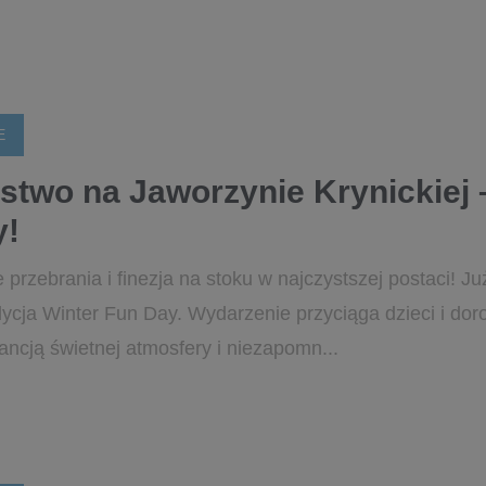
E
stwo na Jaworzynie Krynickiej 
y!
 przebrania i finezja na stoku w najczystszej postaci! 
dycja Winter Fun Day. Wydarzenie przyciąga dzieci i doros
ncją świetnej atmosfery i niezapomn...