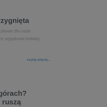
rzygnięta
aczkowe dla osób
z wyjątkowe kobiety,
czytaj więcej...
 górach?
 ruszą