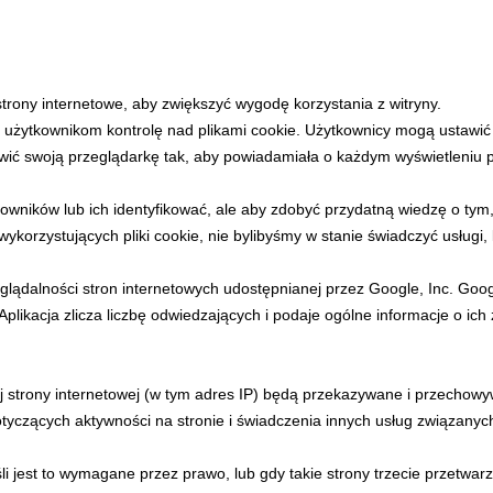
ej rywalizacji na szczycie. W ośrodku Grupy PKL na Jawo
Świata FIS w snowboardzie alpejskim zm...
strony internetowe, aby zwiększyć wygodę korzystania z witryny.
użytkownikom kontrolę nad plikami cookie. Użytkownicy mogą ustawić 
awić swoją przeglądarkę tak, aby powiadamiała o każdym wyświetleniu p
E
owników lub ich identyfikować, ale aby zdobyć przydatną wiedzę o tym,
orzystujących pliki cookie, nie bylibyśmy w stanie świadczyć usługi,
uet – zimowa pocztówka z najl
try!
oglądalności stron internetowych udostępnianej przez Google, Inc. Goog
 Aplikacja zlicza liczbę odwiedzających i podaje ogólne informacje o ic
e magiczna, a jeśli szukasz najlepszych punktów wido
znie odwiedźmy Gubałówkę i Butorowy Wierch. Oba miejs
j strony internetowej (w tym adres IP) będą przekazywane i przechow
y są urzekające. Takich widoków nie możesz przegap...
tyczących aktywności na stronie i świadczenia innych usług związanych 
i jest to wymagane przez prawo, lub gdy takie strony trzecie przetwarz