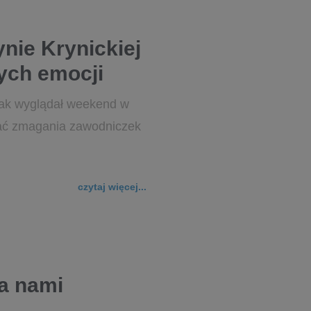
nie Krynickiej
wych emocji
tak wyglądał weekend w
iać zmagania zawodniczek
czytaj więcej...
a nami