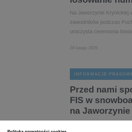
Na Jaworzynie Krynickiej 
zawodników podczas Pucha
uroczysta ceremonia losow
28 lutego 2025
INFORMACJE PRASOW
Przed nami sp
FIS w snowboar
na Jaworzynie 
Kibice i miłośnicy sportów
Polityka prywatności cookies