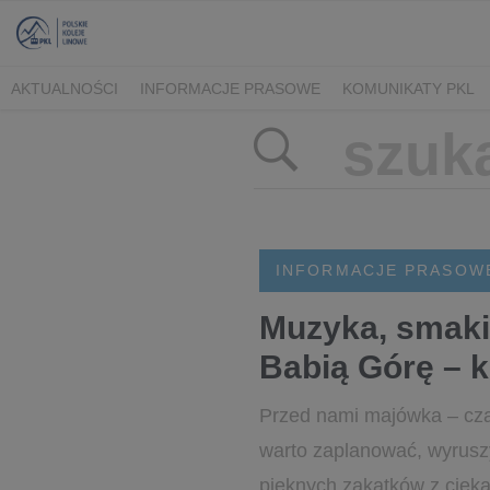
AKTUALNOŚCI
INFORMACJE PRASOWE
KOMUNIKATY PKL
INFORMACJE PRASOW
Muzyka, smaki 
Babią Górę – k
Przed nami majówka – czas
warto zaplanować, wyruszy
pięknych zakątków z cieka