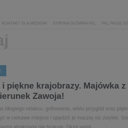
KONTAKT DLA MEDIÓW
STRONA GŁÓWNA PKL
PKL PASJE G
E
i piękne krajobrazy. Majówka z
ierunek Zawoja!
 błogiego relaksu, grillowania, wielu przygód oraz pię
ć w ciekawe miejsce i spędzić je inaczej niż zwykle. Sz
wymi atrakcjami nie brakuje. Długi week...