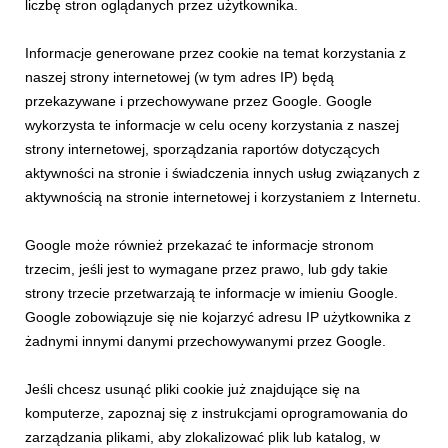
województwo małopolskie.
liczbę stron oglądanych przez użytkownika.
Informacje generowane przez cookie na temat korzystania z
naszej strony internetowej (w tym adres IP) będą
przekazywane i przechowywane przez Google. Google
wykorzysta te informacje w celu oceny korzystania z naszej
Powiązane artykuły
strony internetowej, sporządzania raportów dotyczących
aktywności na stronie i świadczenia innych usług związanych z
aktywnością na stronie internetowej i korzystaniem z Internetu.
Google może również przekazać te informacje stronom
trzecim, jeśli jest to wymagane przez prawo, lub gdy takie
strony trzecie przetwarzają te informacje w imieniu Google.
Google zobowiązuje się nie kojarzyć adresu IP użytkownika z
żadnymi innymi danymi przechowywanymi przez Google.
Jeśli chcesz usunąć pliki cookie już znajdujące się na
INFORMACJE PRASOWE
komputerze, zapoznaj się z instrukcjami oprogramowania do
Krynicki Zlot Klasyków i muzycznie na Górze
zarządzania plikami, aby zlokalizować plik lub katalog, w