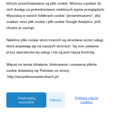
Żar. Moc atrakcji na długi weekend sierpniowy
którym przechowywane są pliki cookie. Możesz uzyskać do
7 sierpnia 2026
nich dostęp za pośrednictwem niektórych typów przeglądarki.
Wyszukaj w swoich folderach cookie "pinsentmasons", aby
Zbliża się najgorętszy okres wakacji – długi weekend
sierpniowy. Grupa PKL, jak co roku, przygotowała liczne
znaleźć nasz plik cookie i plik cookie Google Analytics, jeśli
atrakcje. Tym razem będzie można postawić na relaks w kinie
chcesz je usunąć.
pod gwiazdami na Palenicy, obejrzeć motoryzacyjne perełki
podczas Krynickiego Zlotu Klasyków lub skorz...
Niektóre pliki cookie stron trzecich są określane przez usługi,
które pojawiają się na naszych stronach. Są one ustalane
przez operatorów tej usługi i nie są pod naszą kontrolą.
Więcej na temat działania, blokowania i usuwania plików
cookie dowiedzą się Państwo ze strony
http://wszystkoociasteczkach.pl/.
Zaakceptuj
Polityka plików
Odrzuć
wszystkie
cookies
INFORMACJE PRASOWE