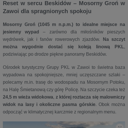
Reset w sercu Beskidów – Mosorny Groń w
Zawoi dla spragnionych spokoju
Mosorny Groń (1045 m n.p.m.) to idealne miejsce na
jesienny wypad
– zarówno dla miłośników pieszych
wędrówek, jak i fanów rowerowych zjazdów.
Na szczyt
można wygodnie dostać się koleją linową PKL
,
podziwiając po drodze piękne panoramy Beskidów.
Ośrodek turystyczny Grupy PKL w Zawoi to świetna baza
wypadowa na spokojniejsze, mniej uczęszczane szlaki –
polecamy m.in. trasę do wodospadu na Mosornym Potoku,
na Halę Śmietanową czy górę Policę. Na szczycie czeka też
24,5 m wieża widokowa
,
z której roztacza się malowniczy
widok na lasy i okoliczne pasma górskie
. Obok można
odpocząć w klimatycznej karczmie z regionalnym menu.