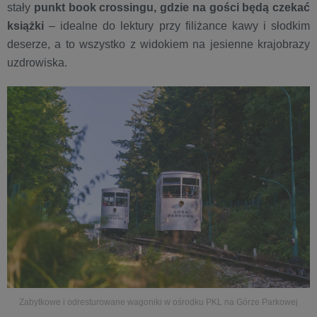
stały
punkt book crossingu, gdzie na gości będą czekać
książki
– idealne do lektury przy filiżance kawy i słodkim
deserze, a to wszystko z widokiem na jesienne krajobrazy
uzdrowiska.
Zabytkowe i odresturowane wagoniki w ośrodku PKL na Górze Parkowej