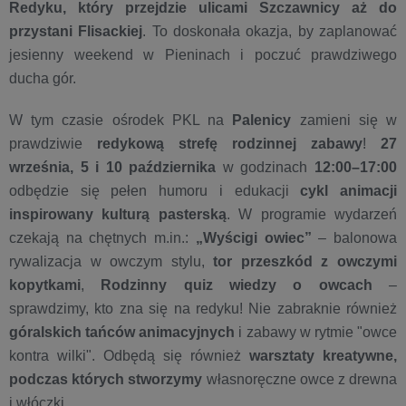
Redyku, który przejdzie ulicami Szczawnicy aż do
przystani Flisackie
j
. To doskonała okazja, by zaplanować
jesienny weekend w Pieninach i poczuć prawdziwego
ducha gór.
W tym czasie ośrodek PKL na
Palenicy
zamieni się w
prawdziwie
redykową strefę rodzinnej zabawy
!
27
września, 5 i 10 października
w godzinach
12:00–17:00
odbędzie się pełen humoru i edukacji
cykl animacji
inspirowany kulturą pasterską
. W programie wydarzeń
czekają na chętnych m.in.:
„Wyścigi owiec”
– balonowa
rywalizacja w owczym stylu,
tor przeszkód z owczymi
kopytkami
,
Rodzinny quiz wiedzy o owcach
–
sprawdzimy, kto zna się na redyku! Nie zabraknie również
góralskich tańców animacyjnych
i zabawy w rytmie "owce
kontra wilki". Odbędą się również
warsztaty kreatywne,
podczas których stworzymy
własnoręczne owce z drewna
i włóczki.