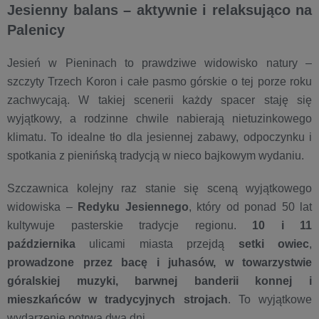
Jesienny balans – aktywnie i relaksująco na
Palenicy
Jesień w Pieninach to prawdziwe widowisko natury –
szczyty Trzech Koron i całe pasmo górskie o tej porze roku
zachwycają. W takiej scenerii każdy spacer staję się
wyjątkowy, a rodzinne chwile nabierają nietuzinkowego
klimatu. To idealne tło dla jesiennej zabawy, odpoczynku i
spotkania z pienińską tradycją w nieco bajkowym wydaniu.
Szczawnica kolejny raz stanie się sceną wyjątkowego
widowiska –
Redyku Jesiennego
, który od ponad 50 lat
kultywuje pasterskie tradycje regionu.
10 i 11
października
ulicami miasta przejdą
setki owiec
,
prowadzone przez bacę i juhasów, w towarzystwie
góralskiej muzyki, barwnej banderii konnej i
mieszkańców w tradycyjnych strojach
. To wyjątkowe
wydarzenie potrwa dwa dni.