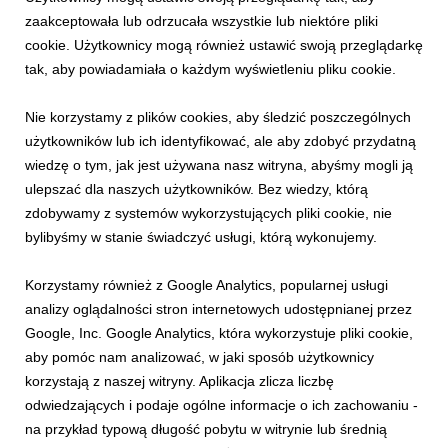
znajdują się na stronie
www.pkl.pl
.
zaakceptowała lub odrzucała wszystkie lub niektóre pliki
cookie. Użytkownicy mogą również ustawić swoją przeglądarkę
tak, aby powiadamiała o każdym wyświetleniu pliku cookie.
Grupa PKL
prowadzi ośrodki w kluczowych lokalizacjach w Polsce: w
Nie korzystamy z plików cookies, aby śledzić poszczególnych
Zakopanem na Kasprowym Wierchu, Gubałówce i Butorowym Wierchu, w
użytkowników lub ich identyfikować, ale aby zdobyć przydatną
Krynicy Zdrój na Jaworzynie Krynickiej i Górze Parkowej, w Zawoi na
wiedzę o tym, jak jest używana nasz witryna, abyśmy mogli ją
Mosornym Groniu, w Szczawnicy na Palenicy oraz na Górze Żar w
ulepszać dla naszych użytkowników. Bez wiedzy, którą
Międzybrodziu Żywieckim, a także w Bieszczadach w Solinie. Od ponad 89 lat
zdobywamy z systemów wykorzystujących pliki cookie, nie
oferuje całoroczny, kompleksowy zakres usług turystyczno-wypoczynkowych
bylibyśmy w stanie świadczyć usługi, którą wykonujemy.
oraz posiada własną bazę noclegową i restauracyjną, a także jest pracodawcą
zatrudniającym ponad 600 osób.
Korzystamy również z Google Analytics, popularnej usługi
analizy oglądalności stron internetowych udostępnianej przez
Priorytetem Grupy PKL jest zrównoważony rozwój, łączący w sobie
Google, Inc. Google Analytics, która wykorzystuje pliki cookie,
poszerzanie oferty turystycznej z jednoczesnym zachowaniem dbałości o
aby pomóc nam analizować, w jaki sposób użytkownicy
środowisko naturalne. Grupa PKL została włączona do grona najbardziej
korzystają z naszej witryny. Aplikacja zlicza liczbę
rozpoznawalnych i godnych polecenia marek regionu, które posługują się
odwiedzających i podaje ogólne informacje o ich zachowaniu -
znakiem „Made in Małopolska” w ramach projektu realizowanego przez
na przykład typową długość pobytu w witrynie lub średnią