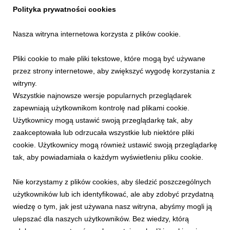
INFORMACJE PRASOWE
Polityka prywatności cookies
Krynicki Zlot Klasyków i muzycznie na Górze
Żar. Moc atrakcji na długi weekend sierpniowy
Nasza witryna internetowa korzysta z plików cookie.
7 sierpnia 2026
Pliki cookie to małe pliki tekstowe, które mogą być używane
Zbliża się najgorętszy okres wakacji – długi weekend
sierpniowy. Grupa PKL, jak co roku, przygotowała liczne
przez strony internetowe, aby zwiększyć wygodę korzystania z
atrakcje. Tym razem będzie można postawić na relaks w kinie
witryny.
pod gwiazdami na Palenicy, obejrzeć motoryzacyjne perełki
Wszystkie najnowsze wersje popularnych przeglądarek
podczas Krynickiego Zlotu Klasyków lub skorz...
zapewniają użytkownikom kontrolę nad plikami cookie.
Użytkownicy mogą ustawić swoją przeglądarkę tak, aby
zaakceptowała lub odrzucała wszystkie lub niektóre pliki
cookie. Użytkownicy mogą również ustawić swoją przeglądarkę
tak, aby powiadamiała o każdym wyświetleniu pliku cookie.
Nie korzystamy z plików cookies, aby śledzić poszczególnych
użytkowników lub ich identyfikować, ale aby zdobyć przydatną
wiedzę o tym, jak jest używana nasz witryna, abyśmy mogli ją
ulepszać dla naszych użytkowników. Bez wiedzy, którą