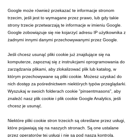
Krynicę-Zdrój!
Google może również przekazać te informacje stronom
9 lipca 2026
trzecim, jeśli jest to wymagane przez prawo, lub gdy takie
Skorzystaj z uroków Małopolski! Odwiedź tego lata Krynicę-
strony trzecie przetwarzają te informacje w imieniu Google.
Zdrój pełną górskich atrakcji i klimatu retro niezapomnianych
Google zobowiązuje się nie kojarzyć adresu IP użytkownika z
lat 30.
żadnymi innymi danymi przechowywanymi przez Google.
Jeśli chcesz usunąć pliki cookie już znajdujące się na
komputerze, zapoznaj się z instrukcjami oprogramowania do
zarządzania plikami, aby zlokalizować plik lub katalog, w
którym przechowywane są pliki cookie. Możesz uzyskać do
nich dostęp za pośrednictwem niektórych typów przeglądarki.
Wyszukaj w swoich folderach cookie "pinsentmasons", aby
znaleźć nasz plik cookie i plik cookie Google Analytics, jeśli
chcesz je usunąć.
Niektóre pliki cookie stron trzecich są określane przez usługi,
INFORMACJE PRASOWE
które pojawiają się na naszych stronach. Są one ustalane
Lato w górach! Postawa na relaks i mnóstwo
przez operatorów tej usługi i nie są pod naszą kontrolą.