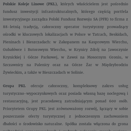
Polskie Koleje Linowe (PKL)
, których właścicielem jest pośrednio
fundusz inwestycji infrastrukturalnych, którego częścią portfela
inwestycyjnego zarządza Polski Fundusz Rozwoju SA (PFR) to firma z
88-letnią tradycją, całoroczny operator turystyczny prowadzący
ośrodki w kluczowych lokalizacjach w Polsce w Tatrach, Beskidach,
Pieninach i Bieszczadach: w Zakopanem na Kasprowym Wierchu,
Gubałówce i Butorowym Wierchu, w Krynicy Zdrój na Jaworzynie
Krynickiej i Górze Parkowej, w Zawoi na Mosornym Groniu, w
Szczawnicy na Palenicy oraz na Górze Żar w Międzybrodziu
Żywieckim, a także w Bieszczadach w Solinie.
Grupa PKL
oferuje całoroczny, kompleksowy zakres usług
turystyczno-wypoczynkowych oraz posiada własną bazę noclegową i
restauracyjną, jest pracodawcą zatrudniającym ponad 600 osób.
Priorytetem Grupy PKL jest zrównoważony rozwój, łączący w sobie
poszerzanie oferty turystycznej z jednoczesnym zachowaniem
dbałości o środowisko naturalne. Spółka została włączona do grona