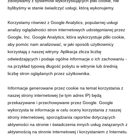
zdobywamy z systemów wykorzystujących pliki cookie, nie
bylibyśmy w stanie świadczyć usługi, którą wykonujemy.
INFORMACJE PRASOWE
Rowerowe emocje w górach
Korzystamy również z Google Analytics, popularnej usługi
21 lipca 2026
analizy oglądalności stron internetowych udostępnianej przez
Rowerowe emocje w górach. Lato pełne adrenaliny, widoków i
Google, Inc. Google Analytics, która wykorzystuje pliki cookie,
sportowych wydarzeń na trasach PKL Bike Parks
aby pomóc nam analizować, w jaki sposób użytkownicy
korzystają z naszej witryny. Aplikacja zlicza liczbę
odwiedzających i podaje ogólne informacje o ich zachowaniu -
na przykład typową długość pobytu w witrynie lub średnią
liczbę stron oglądanych przez użytkownika.
Informacje generowane przez cookie na temat korzystania z
naszej strony internetowej (w tym adres IP) będą
przekazywane i przechowywane przez Google. Google
wykorzysta te informacje w celu oceny korzystania z naszej
strony internetowej, sporządzania raportów dotyczących
aktywności na stronie i świadczenia innych usług związanych z
INFORMACJE PRASOWE
aktywnością na stronie internetowej i korzystaniem z Internetu.
Skorzystaj z uroków Małopolski i odwiedź