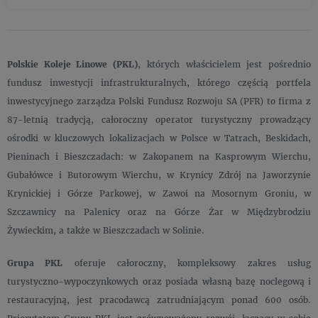
Polskie Koleje Linowe (PKL)
, których właścicielem jest pośrednio
fundusz inwestycji infrastrukturalnych, którego częścią portfela
inwestycyjnego zarządza Polski Fundusz Rozwoju SA (PFR) to firma z
87-letnią tradycją, całoroczny operator turystyczny prowadzący
ośrodki w kluczowych lokalizacjach w Polsce w Tatrach, Beskidach,
Pieninach i Bieszczadach: w Zakopanem na Kasprowym Wierchu,
Gubałówce i Butorowym Wierchu, w Krynicy Zdrój na Jaworzynie
Krynickiej i Górze Parkowej, w Zawoi na Mosornym Groniu, w
Szczawnicy na Palenicy oraz na Górze Żar w Międzybrodziu
Żywieckim, a także w Bieszczadach w Solinie.
Grupa PKL
oferuje całoroczny, kompleksowy zakres usług
turystyczno-wypoczynkowych oraz posiada własną bazę noclegową i
restauracyjną, jest pracodawcą zatrudniającym ponad 600 osób.