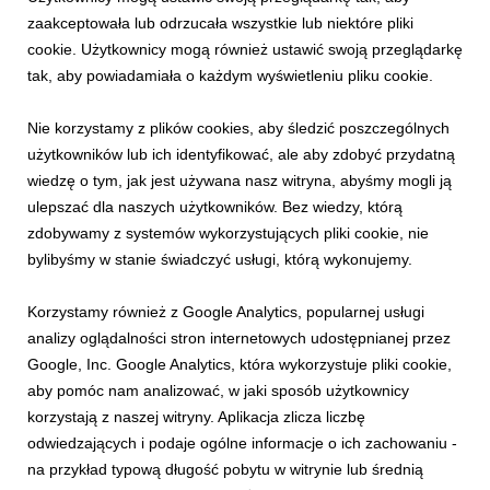
zaakceptowała lub odrzucała wszystkie lub niektóre pliki
cookie. Użytkownicy mogą również ustawić swoją przeglądarkę
tak, aby powiadamiała o każdym wyświetleniu pliku cookie.
Nie korzystamy z plików cookies, aby śledzić poszczególnych
użytkowników lub ich identyfikować, ale aby zdobyć przydatną
wiedzę o tym, jak jest używana nasz witryna, abyśmy mogli ją
ulepszać dla naszych użytkowników. Bez wiedzy, którą
INFORMACJE PRASOWE
zdobywamy z systemów wykorzystujących pliki cookie, nie
Skorzystaj z uroków Małopolski i odwiedź
bylibyśmy w stanie świadczyć usługi, którą wykonujemy.
Krynicę-Zdrój!
9 lipca 2026
Korzystamy również z Google Analytics, popularnej usługi
Skorzystaj z uroków Małopolski! Odwiedź tego lata Krynicę-
analizy oglądalności stron internetowych udostępnianej przez
Zdrój pełną górskich atrakcji i klimatu retro niezapomnianych
Google, Inc. Google Analytics, która wykorzystuje pliki cookie,
lat 30.
aby pomóc nam analizować, w jaki sposób użytkownicy
korzystają z naszej witryny. Aplikacja zlicza liczbę
odwiedzających i podaje ogólne informacje o ich zachowaniu -
na przykład typową długość pobytu w witrynie lub średnią