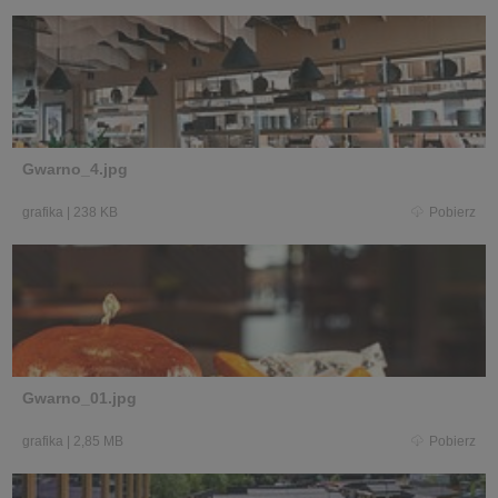
Gwarno_4.jpg
grafika
|
238 KB
Pobierz
Gwarno_01.jpg
grafika
|
2,85 MB
Pobierz