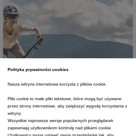
Polityka prywatności cookies
INFORMACJE PRASOWE
Nasza witryna internetowa korzysta z plików cookie.
Rowerowe emocje w górach
21 lipca 2026
Pliki cookie to małe pliki tekstowe, które mogą być używane
Rowerowe emocje w górach. Lato pełne adrenaliny, widoków i
przez strony internetowe, aby zwiększyć wygodę korzystania z
sportowych wydarzeń na trasach PKL Bike Parks
witryny.
Wszystkie najnowsze wersje popularnych przeglądarek
zapewniają użytkownikom kontrolę nad plikami cookie.
Użytkownicy mogą ustawić swoją przeglądarkę tak, aby