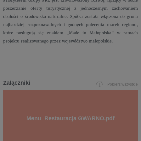
Priorytetem Grupy PKL jest zrównoważony rozwój, łączący w sobie
poszerzanie oferty turystycznej z jednoczesnym zachowaniem
dbałości o środowisko naturalne. Spółka została włączona do grona
najbardziej rozpoznawalnych i godnych polecenia marek regionu,
które posługują się znakiem „Made in Małopolska” w ramach
projektu realizowanego przez województwo małopolskie.
Załączniki
Pobierz wszystkie
Menu_Restauracja GWARNO.pdf