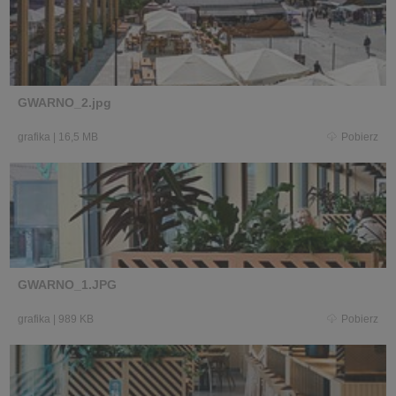
GWARNO_2.jpg
grafika
|
16,5 MB
Pobierz
GWARNO_1.JPG
grafika
|
989 KB
Pobierz