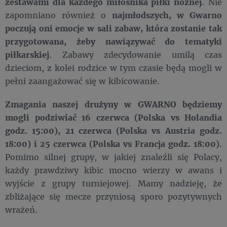
zestawami dla każdego miłośnika piłki nożnej
. Nie
zapomniano również o
najmłodszych, w Gwarno
poczują oni emocje w sali zabaw, która zostanie tak
przygotowana, żeby nawiązywać do tematyki
piłkarskiej
. Zabawy zdecydowanie umilą czas
dzieciom, z kolei rodzice w tym czasie będą mogli w
pełni zaangażować się w kibicowanie.
Zmagania naszej drużyny w GWARNO będziemy
mogli podziwiać 16 czerwca (Polska vs Holandia
godz. 15:00), 21 czerwca (Polska vs Austria godz.
18:00) i 25 czerwca (Polska vs Francja godz. 18:00)
.
Pomimo silnej grupy, w jakiej znaleźli się Polacy,
każdy prawdziwy kibic mocno wierzy w awans i
wyjście z grupy turniejowej. Mamy nadzieję, że
zbliżające się mecze przyniosą sporo pozytywnych
wrażeń.