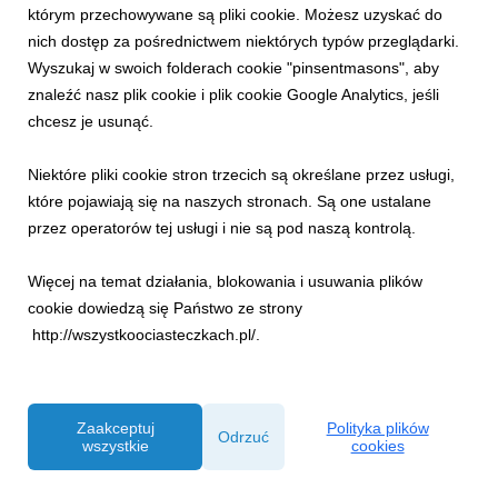
którym przechowywane są pliki cookie. Możesz uzyskać do
nich dostęp za pośrednictwem niektórych typów przeglądarki.
Wyszukaj w swoich folderach cookie "pinsentmasons", aby
znaleźć nasz plik cookie i plik cookie Google Analytics, jeśli
chcesz je usunąć.
Niektóre pliki cookie stron trzecich są określane przez usługi,
INFORMACJE PRASOWE
które pojawiają się na naszych stronach. Są one ustalane
Moc letnich wydarzeń i pięknych widoków na
przez operatorów tej usługi i nie są pod naszą kontrolą.
Gubałówce i Butorowym Wierchu!
26 czerwca 2026
Więcej na temat działania, blokowania i usuwania plików
Tego lata Gubałówka i Butorowy Wierch udowodnią, że w
cookie dowiedzą się Państwo ze strony
górach nie ma miejsca na nudę! Dwa niezwykłe punkty
http://wszystkoociasteczkach.pl/.
widokowe zamienią się na całe wakacje w wielką strefę
bezpłatnych wydarzeń dla mieszkańców i turystów w każdym
wieku. W programie nie zabraknie rodzinnych gier teren...
Zaakceptuj
Polityka plików
Odrzuć
wszystkie
cookies
Powered by