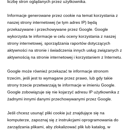
liczbę stron oglądanych przez użytkownika.
Informacje generowane przez cookie na temat korzystania z
naszej strony internetowej (w tym adres IP) będą
przekazywane i przechowywane przez Google. Google
wykorzysta te informacje w celu oceny korzystania z naszej
strony internetowej, sporządzania raportów dotyczących
aktywności na stronie i świadczenia innych usług związanych z
INFORMACJE PRASOWE
aktywnością na stronie internetowej i korzystaniem z Internetu.
Lato w górach! Postawa na relaks i mnóstwo
aktywności!
Google może również przekazać te informacje stronom
29 czerwca 2026
trzecim, jeśli jest to wymagane przez prawo, lub gdy takie
Szukasz pomysłu na udane wakacje? Rusz w góry i przekonaj
strony trzecie przetwarzają te informacje w imieniu Google.
się, że tam nie ma miejsca na nudę! Program letnich wydarzeń
Google zobowiązuje się nie kojarzyć adresu IP użytkownika z
zapowiada się bardzo ciekawie oraz będzie idealną propozycją
żadnymi innymi danymi przechowywanymi przez Google.
dla rodzin i przyjaciół, którzy chcą połączyć regenerujący
odpoczynek bliżej natury z pasją...
Jeśli chcesz usunąć pliki cookie już znajdujące się na
komputerze, zapoznaj się z instrukcjami oprogramowania do
zarządzania plikami, aby zlokalizować plik lub katalog, w