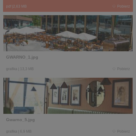
pdf
|
2,63 MB
Pobierz
GWARNO_1.jpg
grafika
|
13,3 MB
Pobierz
Gwarno_5.jpg
grafika
|
6,9 MB
Pobierz