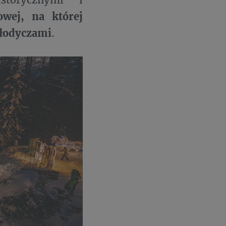
wej, na której
słodyczami
.