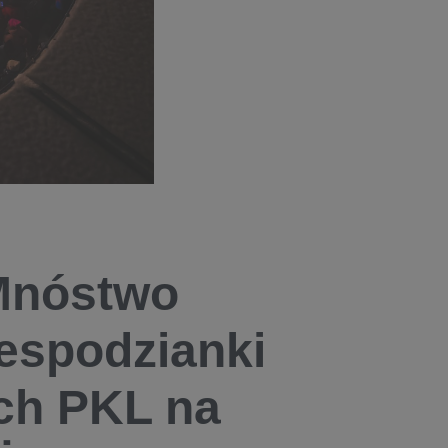
 Mnóstwo
iespodzianki
ach PKL na