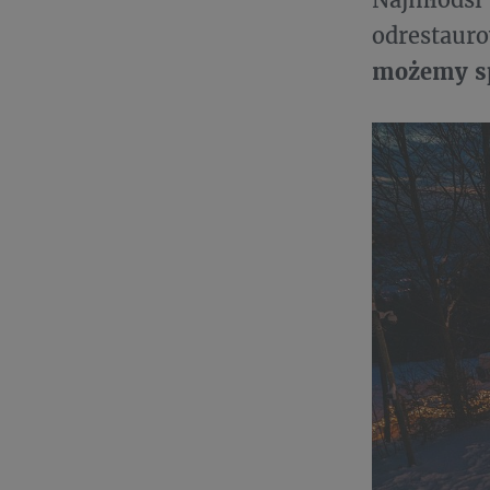
odrestau
możemy sp