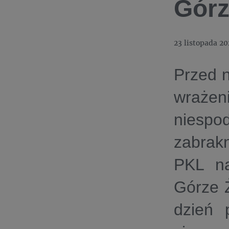
Górz
23 listopada 20
Przed n
wrażen
niespo
zabrak
PKL na
Górze 
dzień p