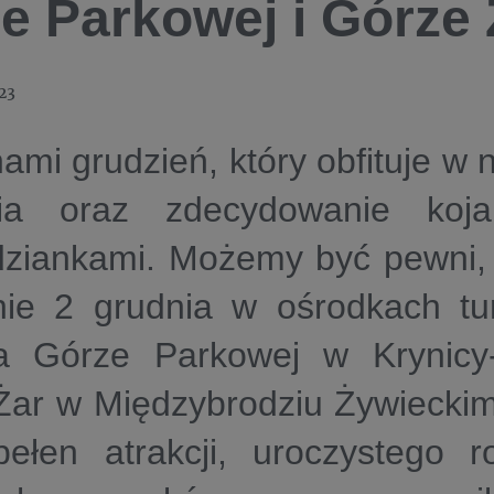
e Parkowej i Górze 
23
ami grudzień, który obfituje w
ia oraz zdecydowanie koj
dziankami. Możemy być pewni, 
nie 2 grudnia w ośrodkach tu
 Górze Parkowej w Krynicy-
Żar w Międzybrodziu Żywieckim
ełen atrakcji, uroczystego ro