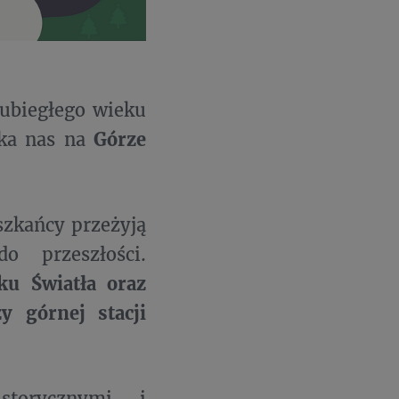
 ubiegłego wieku
eka nas na
Górze
szkańcy przeżyją
 przeszłości.
ku Światła oraz
y górnej stacji
storycznymi i