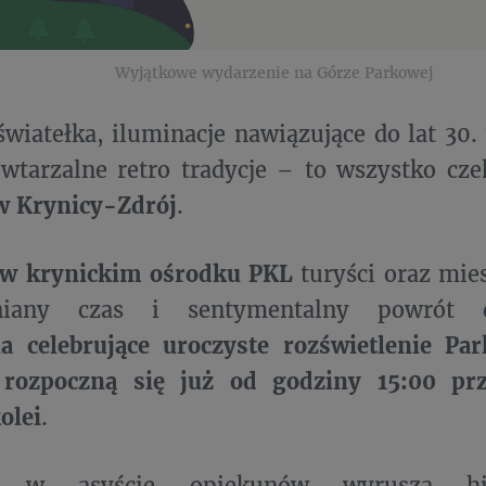
Wyjątkowe wydarzenie na Górze Parkowej
wiatełka, iluminacje nawiązujące do lat 30.
owtarzalne retro tradycje – to wszystko cz
w Krynicy-Zdrój
.
 w krynickim ośrodku PKL
turyści oraz mie
niany czas i sentymentalny powrót do
a celebrujące uroczyste rozświetlenie Par
 rozpoczną się już od godziny 15:00 prz
olei
.
si w asyście opiekunów wyruszą hi