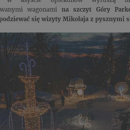
rowanymi wagonami
na szczyt Góry Parko
odziewać się wizyty Mikołaja z pysznymi 