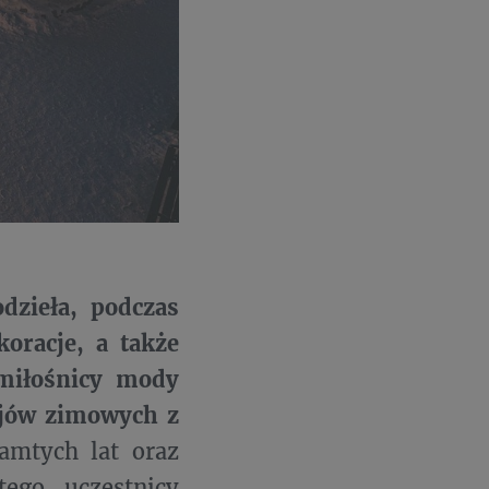
odzieła, podczas
koracje, a także
miłośnicy mody
ojów zimowych z
amtych lat oraz
tego uczestnicy