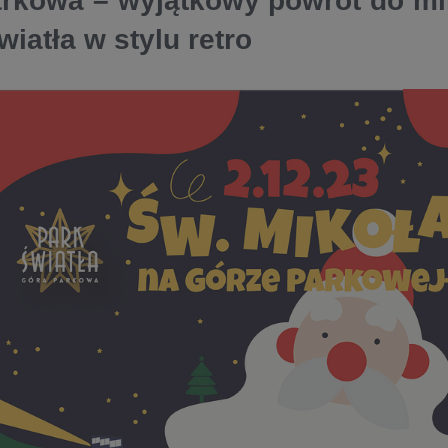
rkowa – wyjątkowy powrót do mi
wiatła w stylu retro