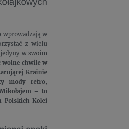
ajkowych
go wprowadzają w
orzystać z wielu
i jedyny w swoim
 wolne chwile w
arującej Krainie
zy mody retro,
 Mikołajem – to
h Polskich Kolei