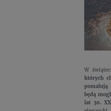
W świątec
których c
pomalują
będą mogl
lat 30. X
elegancki