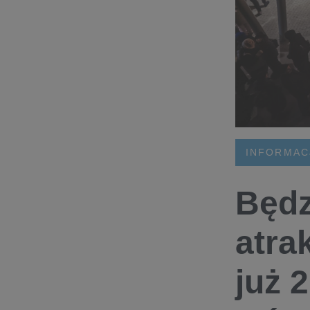
INFORMAC
Będz
atra
już 