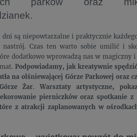
ych parków oraz mikoł
dzianek.
dni są niepowtarzalne i praktycznie każde
nastrój. Czas ten warto sobie umilić i sk
które dodatkowo wprowadzą nas w magiczny 
imat.
Podpowiadamy, jak kreatywnie spędzić
tła na olśniewającej Górze Parkowej oraz cz
Górze Żar
.
Warsztaty artystyczne, poka
ekorowanie pierniczków oraz spotkanie z
które z atrakcji zaplanowanych w ośrodkac