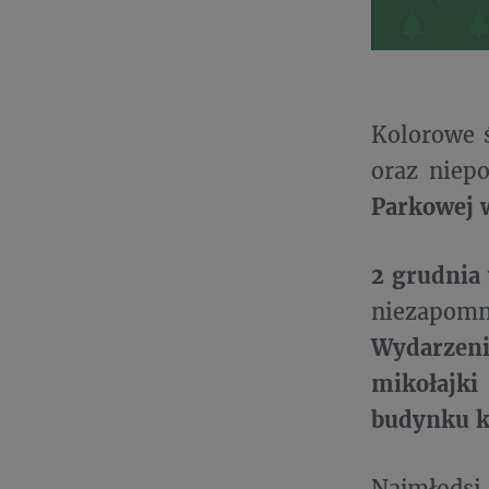
Kolorowe ś
oraz niep
Parkowej 
2 grudnia
niezapom
Wydarzeni
mikołajki
budynku k
Najmłod