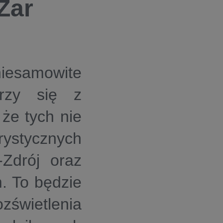
Żar
 niesamowite
arzy się z
że tych nie
rystycznych
Zdrój oraz
. To będzie
zświetlenia