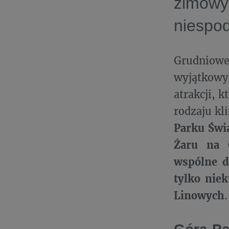
zimow
niespo
Grudniowe 
wyjątkowy 
atrakcji, 
rodzaju kl
Parku Świa
Żaru na 
wspólne d
tylko nie
Linowych
.