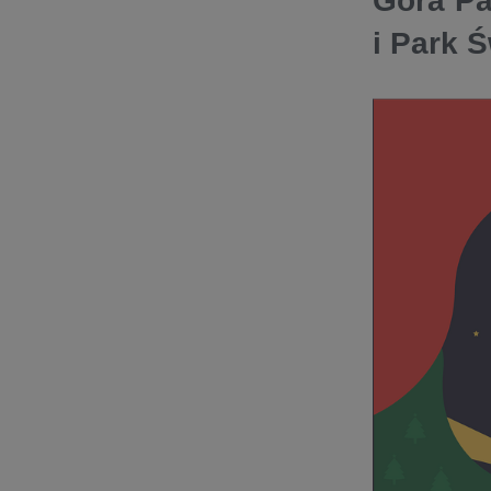
Góra Pa
i Park Ś