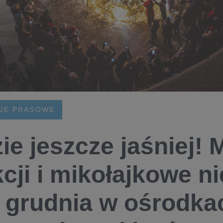
JE PRASOWE
ie jeszcze jaśniej!
kcji i mikołajkowe n
2 grudnia w ośrodk