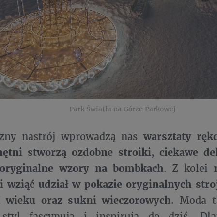
Park Światła na Górze Parkowej
zny nastrój wprowadzą nas
warsztaty ręk
hętni stworzą ozdobne stroiki, ciekawe de
 oryginalne wzory na bombkach
. Z kolei
i wziąć udział w pokazie oryginalnych str
X wieku oraz sukni wieczorowych
. Moda t
 styl fascynują i inspirują do dziś. Dla