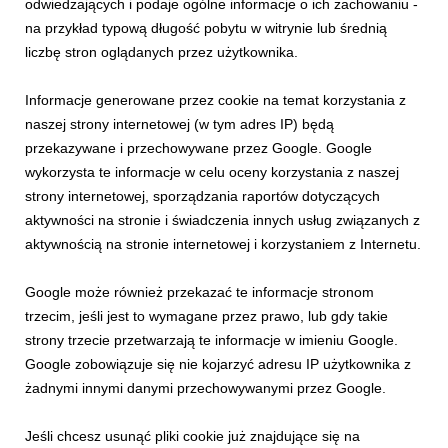
odwiedzających i podaje ogólne informacje o ich zachowaniu -
na przykład typową długość pobytu w witrynie lub średnią
liczbę stron oglądanych przez użytkownika.
Informacje generowane przez cookie na temat korzystania z
naszej strony internetowej (w tym adres IP) będą
przekazywane i przechowywane przez Google. Google
wykorzysta te informacje w celu oceny korzystania z naszej
strony internetowej, sporządzania raportów dotyczących
aktywności na stronie i świadczenia innych usług związanych z
INFORMACJE PRASOWE
aktywnością na stronie internetowej i korzystaniem z Internetu.
Skorzystaj z uroków Małopolski i odwiedź
Krynicę-Zdrój!
Google może również przekazać te informacje stronom
9 lipca 2026
trzecim, jeśli jest to wymagane przez prawo, lub gdy takie
Skorzystaj z uroków Małopolski! Odwiedź tego lata Krynicę-
strony trzecie przetwarzają te informacje w imieniu Google.
Zdrój pełną górskich atrakcji i klimatu retro niezapomnianych
Google zobowiązuje się nie kojarzyć adresu IP użytkownika z
lat 30.
żadnymi innymi danymi przechowywanymi przez Google.
Jeśli chcesz usunąć pliki cookie już znajdujące się na