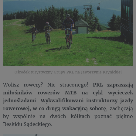
Ośrodek turystyczny Grupy PKL na Jaworzynie Krynickiej
Wolisz rowery? Nic straconego!
PKL zapraszają
miłośników rowerów MTB na cykl wycieczek
jednośladami
.
Wykwalifikowani instruktorzy jazdy
rowerowej, w co drugą wakacyjną sobotę
, zachęcają
by wspólnie na dwóch kółkach poznać piękno
Beskidu Sądeckiego.