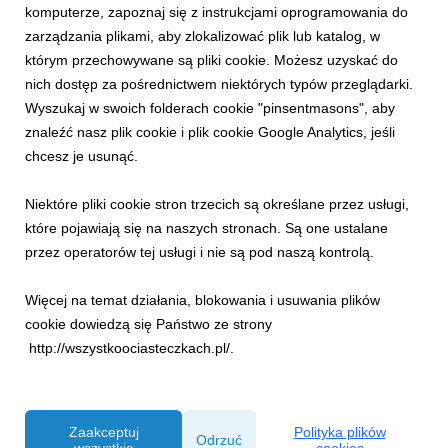
komputerze, zapoznaj się z instrukcjami oprogramowania do
zarządzania plikami, aby zlokalizować plik lub katalog, w
którym przechowywane są pliki cookie. Możesz uzyskać do
nich dostęp za pośrednictwem niektórych typów przeglądarki.
Wyszukaj w swoich folderach cookie "pinsentmasons", aby
znaleźć nasz plik cookie i plik cookie Google Analytics, jeśli
chcesz je usunąć.
Niektóre pliki cookie stron trzecich są określane przez usługi,
INFORMACJE PRASOWE
które pojawiają się na naszych stronach. Są one ustalane
Lato w górach! Postawa na relaks i mnóstwo
przez operatorów tej usługi i nie są pod naszą kontrolą.
aktywności!
29 czerwca 2026
Więcej na temat działania, blokowania i usuwania plików
Szukasz pomysłu na udane wakacje? Rusz w góry i przekonaj
cookie dowiedzą się Państwo ze strony
się, że tam nie ma miejsca na nudę! Program letnich wydarzeń
http://wszystkoociasteczkach.pl/.
zapowiada się bardzo ciekawie oraz będzie idealną propozycją
dla rodzin i przyjaciół, którzy chcą połączyć regenerujący
odpoczynek bliżej natury z pasją...
Zaakceptuj
Polityka plików
Odrzuć