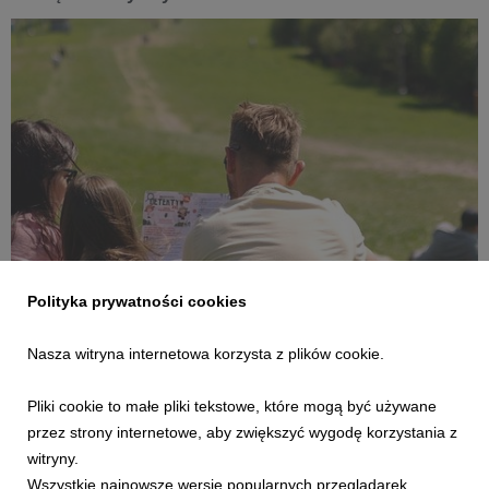
INFORMACJE PRASOWE
Polityka prywatności cookies
Krynicki Zlot Klasyków i muzycznie na Górze
Żar. Moc atrakcji na długi weekend sierpniowy
Nasza witryna internetowa korzysta z plików cookie.
7 sierpnia 2026
Pliki cookie to małe pliki tekstowe, które mogą być używane
Zbliża się najgorętszy okres wakacji – długi weekend
sierpniowy. Grupa PKL, jak co roku, przygotowała liczne
przez strony internetowe, aby zwiększyć wygodę korzystania z
atrakcje. Tym razem będzie można postawić na relaks w kinie
witryny.
pod gwiazdami na Palenicy, obejrzeć motoryzacyjne perełki
Wszystkie najnowsze wersje popularnych przeglądarek