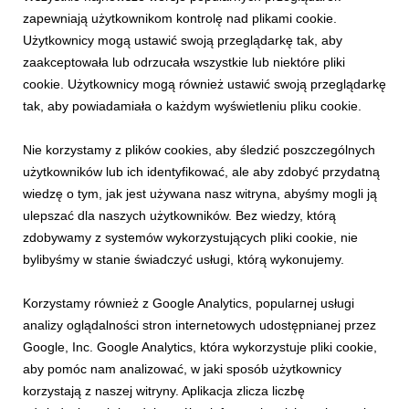
podczas Krynickiego Zlotu Klasyków lub skorz...
zapewniają użytkownikom kontrolę nad plikami cookie.
Użytkownicy mogą ustawić swoją przeglądarkę tak, aby
zaakceptowała lub odrzucała wszystkie lub niektóre pliki
cookie. Użytkownicy mogą również ustawić swoją przeglądarkę
tak, aby powiadamiała o każdym wyświetleniu pliku cookie.
Nie korzystamy z plików cookies, aby śledzić poszczególnych
użytkowników lub ich identyfikować, ale aby zdobyć przydatną
wiedzę o tym, jak jest używana nasz witryna, abyśmy mogli ją
ulepszać dla naszych użytkowników. Bez wiedzy, którą
zdobywamy z systemów wykorzystujących pliki cookie, nie
bylibyśmy w stanie świadczyć usługi, którą wykonujemy.
INFORMACJE PRASOWE
Rowerowe emocje w górach
Korzystamy również z Google Analytics, popularnej usługi
21 lipca 2026
analizy oglądalności stron internetowych udostępnianej przez
Rowerowe emocje w górach. Lato pełne adrenaliny, widoków i
Google, Inc. Google Analytics, która wykorzystuje pliki cookie,
sportowych wydarzeń na trasach PKL Bike Parks
aby pomóc nam analizować, w jaki sposób użytkownicy
korzystają z naszej witryny. Aplikacja zlicza liczbę