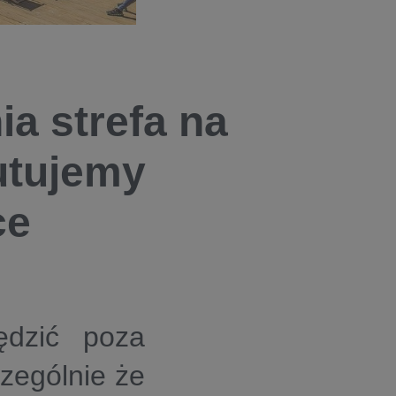
ia strefa na
outujemy
ce
ędzić poza
zególnie że