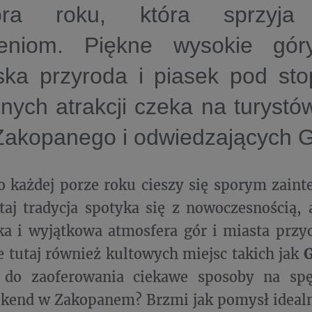
ra roku, która sprzyja
eniom. Piękne wysokie gór
ska przyroda i piasek pod sto
nnych atrakcji czeka na turyst
 Zakopanego i odwiedzających 
 każdej porze roku cieszy się sporym zain
taj tradycja spotyka się z nowoczesnością, 
a i wyjątkowa atmosfera gór i miasta przyc
e tutaj również kultowych miejsc takich jak
G
do zaoferowania ciekawe sposoby na spę
ekend w Zakopanem? Brzmi jak pomysł ideal