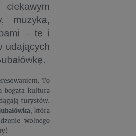
 ciekawym
y, muzyka,
pami – te i
ów udających
Gubałówkę.
teresowaniem. To
a bogata kultura
iągają turystów.
ubałówka
, która
dzenie wolnego
ny!