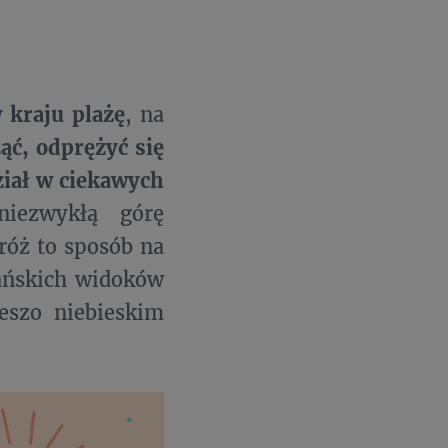
 kraju plażę
, na
ąć, odprężyć się
ział w ciekawych
iezwykłą górę
róż to sposób na
zańskich widoków
eszo niebieskim