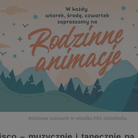
Rodzinne animacje w ośrodku PKL Gubałówka
disco – muzycznie i tanecznie n