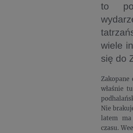
to po
wydarz
tatrzań
wiele i
się do
Zakopane o
właśnie tu
podhalańsk
Nie brakuj
latem ma 
czasu. We