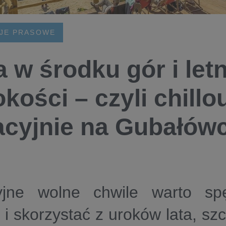
JE PRASOWE
a w środku gór i letn
kości – czyli chill
cyjnie na Gubałów
jne wolne chwile warto sp
 skorzystać z uroków lata, szc