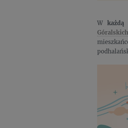
W
każdą 
Góralskic
mieszkańc
podhalań