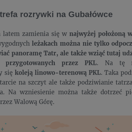
strefa rozrywki na Gubałówce
 latem zamienia się w
najwyżej położoną w
 wygodnych
leżakach można nie tylko odpocz
iać panoramę Tatr, ale także wziąć tutaj ud
ch przygotowanych przez PKL
. Na tę n
y się
koleją linowo-terenową PKL
. Taka pod
tarcie na szczyt ale także podziwianie tatr
a. Na wzniesienie można także dotrzeć pi
przez Walową Górę.