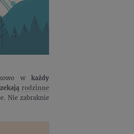
atkowo w
każdy
czekają
rodzinne
ie. Nie zabraknie