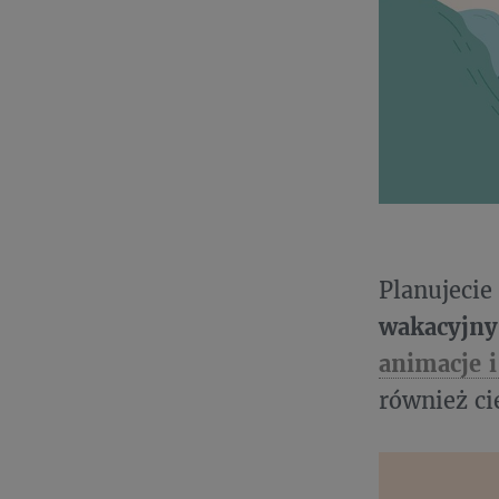
Planujec
wakacyjny
animacje 
również ci