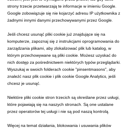
Szukasz pomysłu na udane wakacje? Rusz w góry i przekonaj
strony trzecie przetwarzają te informacje w imieniu Google.
się, że tam nie ma miejsca na nudę! Program letnich wydarzeń
Google zobowiązuje się nie kojarzyć adresu IP użytkownika z
zapowiada się bardzo ciekawie oraz będzie idealną propozycją
żadnymi innymi danymi przechowywanymi przez Google.
dla rodzin i przyjaciół, którzy chcą połączyć regenerujący
odpoczynek bliżej natury z pasją...
Jeśli chcesz usunąć pliki cookie już znajdujące się na
komputerze, zapoznaj się z instrukcjami oprogramowania do
zarządzania plikami, aby zlokalizować plik lub katalog, w
którym przechowywane są pliki cookie. Możesz uzyskać do
nich dostęp za pośrednictwem niektórych typów przeglądarki.
Wyszukaj w swoich folderach cookie "pinsentmasons", aby
znaleźć nasz plik cookie i plik cookie Google Analytics, jeśli
chcesz je usunąć.
Niektóre pliki cookie stron trzecich są określane przez usługi,
INFORMACJE PRASOWE
które pojawiają się na naszych stronach. Są one ustalane
Moc letnich wydarzeń i pięknych widoków na
przez operatorów tej usługi i nie są pod naszą kontrolą.
Gubałówce i Butorowym Wierchu!
26 czerwca 2026
Więcej na temat działania, blokowania i usuwania plików
Tego lata Gubałówka i Butorowy Wierch udowodnią, że w