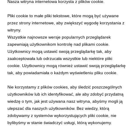
Nasza witryna internetowa korzysta z plików cookie.
Rowerowe emocje w górach
21 lipca 2026
Pliki cookie to małe pliki tekstowe, które mogą być używane
Rowerowe emocje w górach. Lato pełne adrenaliny, widoków i
przez strony internetowe, aby zwiększyć wygodę korzystania z
sportowych wydarzeń na trasach PKL Bike Parks
witryny.
Wszystkie najnowsze wersje popularnych przeglądarek
zapewniają użytkownikom kontrolę nad plikami cookie.
Użytkownicy mogą ustawić swoją przeglądarkę tak, aby
zaakceptowała lub odrzucała wszystkie lub niektóre pliki
cookie. Użytkownicy mogą również ustawić swoją przeglądarkę
tak, aby powiadamiała o każdym wyświetleniu pliku cookie.
Nie korzystamy z plików cookies, aby śledzić poszczególnych
użytkowników lub ich identyfikować, ale aby zdobyć przydatną
wiedzę o tym, jak jest używana nasz witryna, abyśmy mogli ją
ulepszać dla naszych użytkowników. Bez wiedzy, którą
INFORMACJE PRASOWE
zdobywamy z systemów wykorzystujących pliki cookie, nie
Skorzystaj z uroków Małopolski i odwiedź
bylibyśmy w stanie świadczyć usługi, którą wykonujemy.
Krynicę-Zdrój!