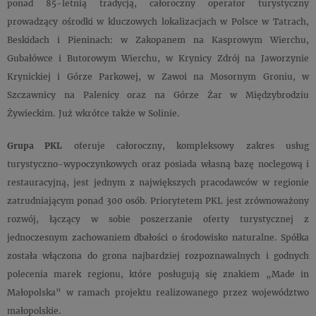
ponad 85-letnią tradycją, całoroczny operator turystyczny
prowadzący ośrodki w kluczowych lokalizacjach w Polsce w Tatrach,
Beskidach i Pieninach: w Zakopanem na Kasprowym Wierchu,
Gubałówce i Butorowym Wierchu, w Krynicy Zdrój na Jaworzynie
Krynickiej i Górze Parkowej, w Zawoi na Mosornym Groniu, w
Szczawnicy na Palenicy oraz na Górze Żar w Międzybrodziu
Żywieckim. Już wkrótce także w Solinie.
Grupa PKL
oferuje całoroczny, kompleksowy zakres usług
turystyczno-wypoczynkowych oraz posiada własną bazę noclegową i
restauracyjną, jest jednym z największych pracodawców w regionie
zatrudniającym ponad 300 osób. Priorytetem PKL jest zrównoważony
rozwój, łączący w sobie poszerzanie oferty turystycznej z
jednoczesnym zachowaniem dbałości o środowisko naturalne. Spółka
została włączona do grona najbardziej rozpoznawalnych i godnych
polecenia marek regionu, które posługują się znakiem „Made in
Małopolska” w ramach projektu realizowanego przez województwo
małopolskie.