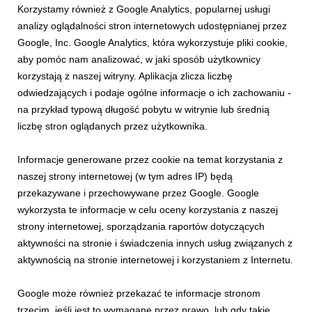
9 lipca 2026
Korzystamy również z Google Analytics, popularnej usługi
Skorzystaj z uroków Małopolski! Odwiedź tego lata Krynicę-
analizy oglądalności stron internetowych udostępnianej przez
Zdrój pełną górskich atrakcji i klimatu retro niezapomnianych
Google, Inc. Google Analytics, która wykorzystuje pliki cookie,
lat 30.
aby pomóc nam analizować, w jaki sposób użytkownicy
korzystają z naszej witryny. Aplikacja zlicza liczbę
odwiedzających i podaje ogólne informacje o ich zachowaniu -
na przykład typową długość pobytu w witrynie lub średnią
liczbę stron oglądanych przez użytkownika.
Informacje generowane przez cookie na temat korzystania z
naszej strony internetowej (w tym adres IP) będą
przekazywane i przechowywane przez Google. Google
wykorzysta te informacje w celu oceny korzystania z naszej
strony internetowej, sporządzania raportów dotyczących
aktywności na stronie i świadczenia innych usług związanych z
INFORMACJE PRASOWE
aktywnością na stronie internetowej i korzystaniem z Internetu.
Lato w górach! Postawa na relaks i mnóstwo
aktywności!
Google może również przekazać te informacje stronom
29 czerwca 2026
trzecim, jeśli jest to wymagane przez prawo, lub gdy takie