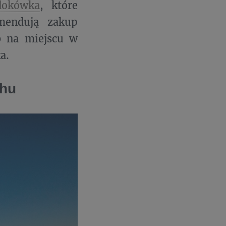
dokówka
, które
mendują zakup
 na miejscu w
ka.
chu