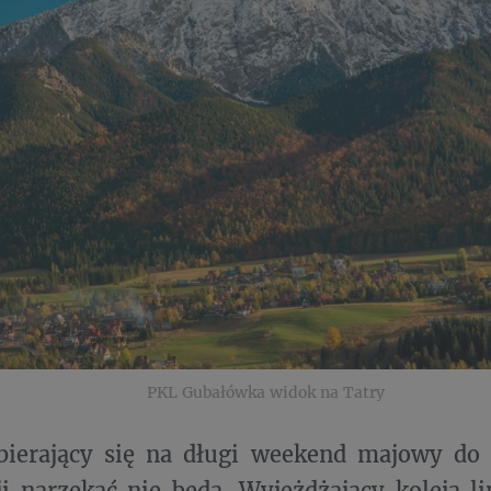
PKL Gubałówka widok na Tatry
bierający się na długi weekend majowy do
ji narzekać nie będą. Wyjeżdżający koleją 