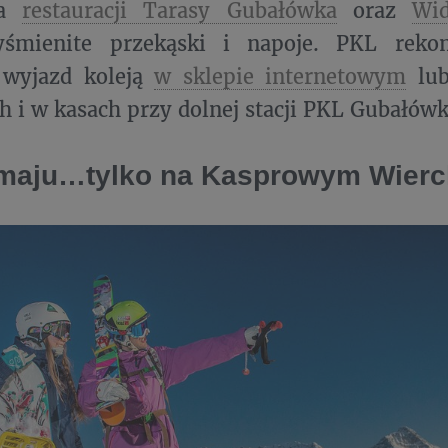
ia
restauracji Tarasy Gubałówka
oraz
Wi
yśmienite przekąski i napoje. PKL reko
 wyjazd koleją
w sklepie internetowym
lub
h i w kasach przy dolnej stacji PKL Gubałów
 maju…tylko na Kasprowym Wier