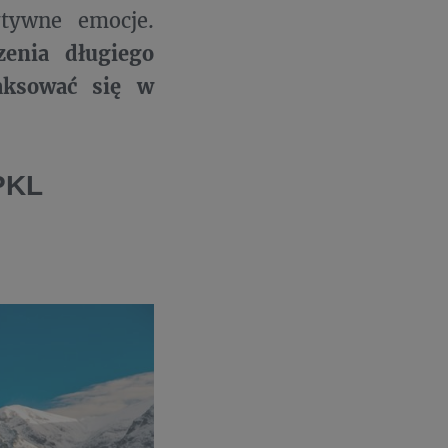
ytywne emocje.
zenia długiego
aksować się w
PKL