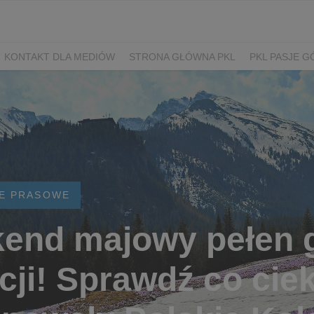
KONTAKT DLA MEDIÓW
STRONA GŁÓWNA PKL
PKL PASJE G
E PRASOWE
end majowy pełen 
kcji! Sprawdź co ci