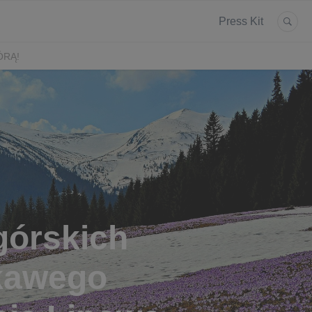
Press Kit
ÓRĄ!
górskich
ekawego