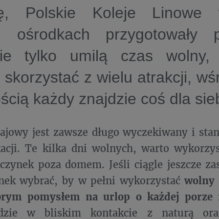
ę, Polskie Koleje Linowe
h ośrodkach przygotowały p
ie tylko umilą czas wolny,
skorzystać z wielu atrakcji, wś
cią każdy znajdzie coś dla sie
jowy jest zawsze długo wyczekiwany i sta
acji. Te kilka dni wolnych, warto wykorzys
czynek poza domem. Jeśli ciągle jeszcze zas
unek wybrać, by w pełni wykorzystać
wolny 
brym pomysłem na urlop o każdej porze 
gdzie w bliskim kontakcie z naturą ora