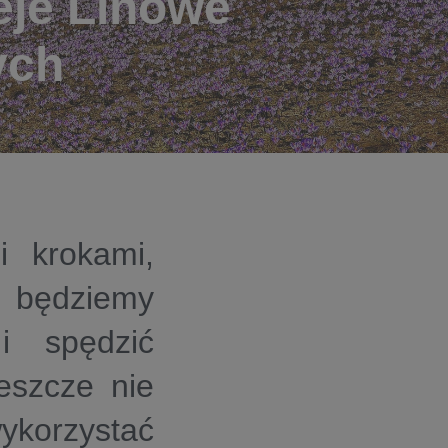
eje Linowe
ych
i krokami,
e będziemy
i spędzić
jeszcze nie
korzystać