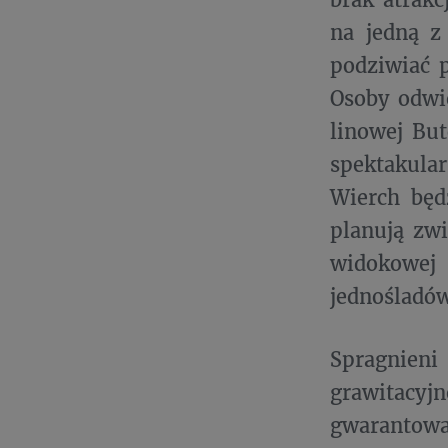
na jedną z
podziwiać p
Osoby odwi
linowej Bu
spektakula
Wierch będ
planują zw
widokowej
jednośladó
Spragnien
grawitacyj
gwarantow