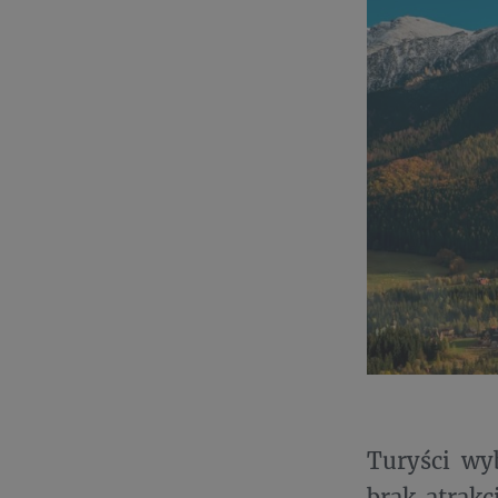
Turyści wy
brak atrakc