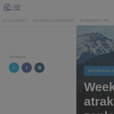
AKTUALNOŚCI
INFORMACJE PRASOWE
KOMUNIKATY PKL
Udostępnij
INFORMACJ
Week
atra