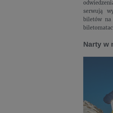
odwiedzen
serwują w
biletów na
biletomatac
Narty w