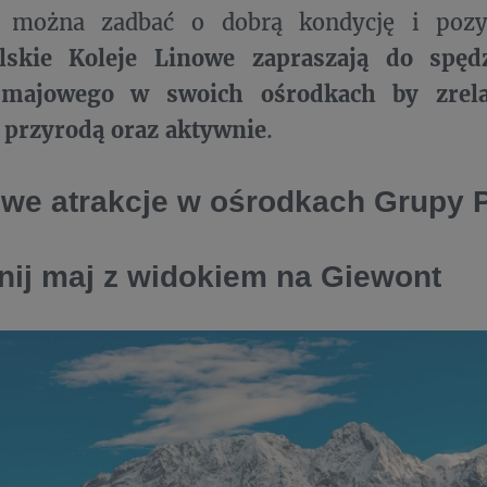
ni można zadbać o dobrą kondycję i poz
lskie Koleje Linowe zapraszają do spęd
majowego w swoich ośrodkach by zrel
 przyrodą oraz aktywnie
.
we atrakcje w ośrodkach Grupy 
ij maj z widokiem na Giewont