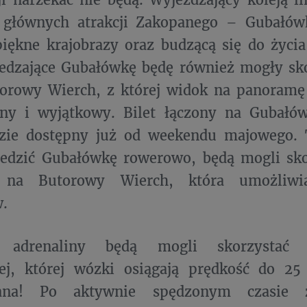
 głównych atrakcji Zakopanego – Gubałów
iękne krajobrazy oraz budzącą się do życia
edzające Gubałówkę będę również mogły sko
torowy Wierch, z której widok na panoramę 
rny i wyjątkowy. Bilet łączony na Gubałó
zie dostępny już od weekendu majowego. T
iedzić Gubałówkę rowerowo, będą mogli sko
 na Butorowy Wierch, która umożliwi
w.
i adrenaliny będą mogli skorzystać 
nej, której wózki osiągają prędkość do 2
ana! Po aktywnie spędzonym czasie 