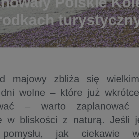
anowały Polskie Kol
rodkach turystyczn
 majowy zbliża się wielkim
 dni wolne – które już wkrótc
ować – warto zaplanować 
e w bliskości z naturą. Jeśli 
pomysłu, jak ciekawie wy