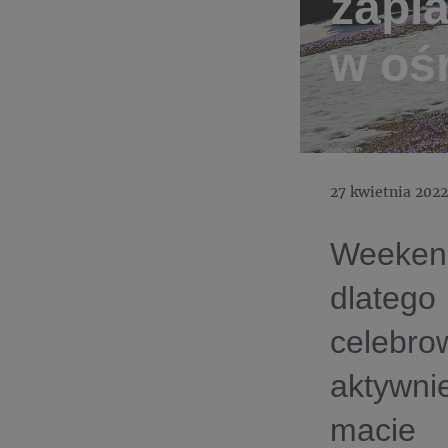
zapl
w oś
27 kwietnia 2022
Weekend
dlatego
celebr
aktywni
macie 