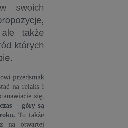
 w swoich
ropozycje,
 ale także
ród których
bie.
nowi przedsmak
tać na relaks i
tanawiacie się,
czas – góry są
roku.
To także
z na otwartej