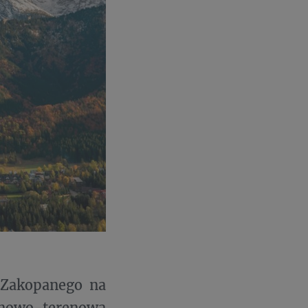
 Zakopanego na
linowo-terenową