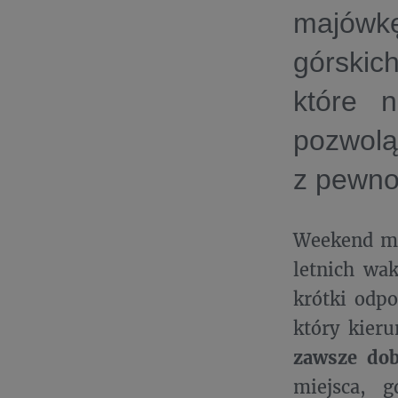
majówk
górskic
które n
pozwolą 
z pewnoś
Weekend ma
letnich wak
krótki odpo
który kier
zawsze do
miejsca, 