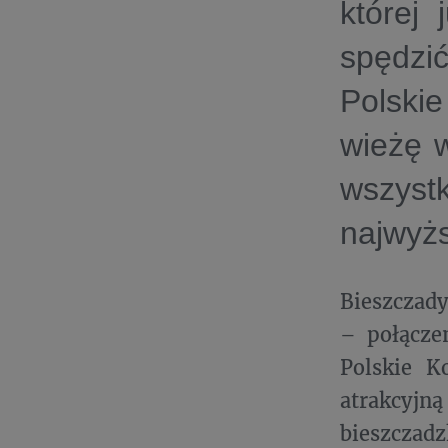
której
spędzić
Polski
wieżę w
wszyst
najwyżs
Bieszczady
– połączen
Polskie K
atrakcyjn
bieszczad