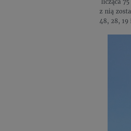
licząca 75
z nią zost
48, 28, 19