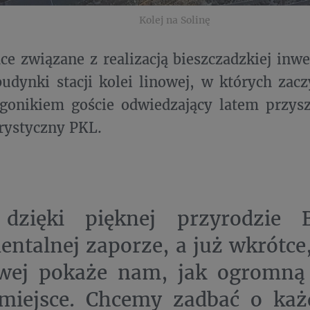
Kolej na Solinę
ce związane z realizacją bieszczadzkiej inwe
udynki stacji kolei linowej, w których zac
gonikiem goście odwiedzający latem przys
rystyczny PKL.
 dzięki pięknej przyrodzie 
talnej zaporze, a już wkrótce,
wej pokaże nam, jak ogromną 
miejsce. Chcemy zadbać o każ