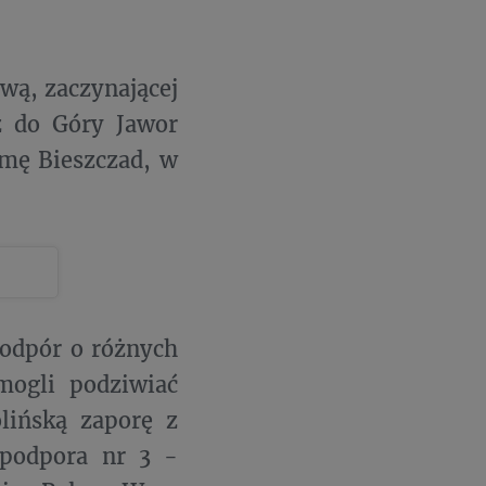
wą, zaczynającej
aż do Góry Jawor
amę Bieszczad, w
podpór o różnych
mogli podziwiać
lińską zaporę z
 podpora nr 3 -