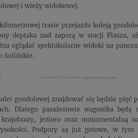
olowej i wieży widokowej.
kilometrowej trasie przejazdu koleją gondolo
rony deptaka nad zaporą w stacji Plasza, 
żna oglądać spektakularne widoki na panor
o Solińskie.
Aby wyświetlić treść poprawnie
zaakceptuj pliki cookies.
kolei gondolowej znajdować się będzie pięć 
ach. Dlatego pasażerowie wagonika będą 
 krajobrazy, jezioro oraz monumentalną so
ysokości. Podpory są już gotowe, w tym