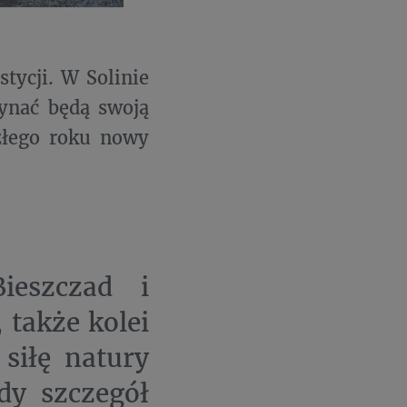
stycji. W Solinie
zynać będą swoją
złego roku nowy
Bieszczad i
 także kolei
siłę natury
dy szczegół