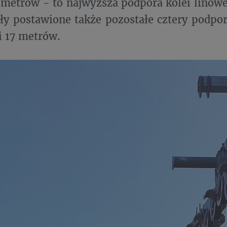
 metrów - to najwyższa podpora kolei linowe
ały postawione także pozostałe cztery podpo
 i 17 metrów.