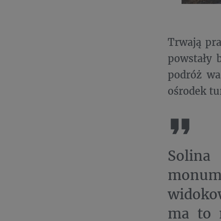
Trwają pra
powstały b
podróż wa
ośrodek tu
Solina
monumen
widoko
ma to 