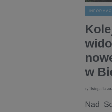
INFORMAC
Kole
wido
nowe
w Bi
17 listopada 20
Nad Sol