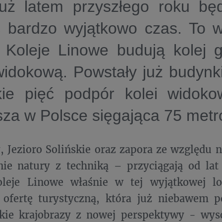
 już latem przyszłego roku b
 bardzo wyjątkowo czas. To wł
e Koleje Linowe budują kolej 
idokową. Powstały już budynki 
kie pięć podpór kolei widok
za w Polsce sięgająca 75 metr
, Jezioro Solińskie oraz zapora ze względu n
ie natury z techniką – przyciągają od lat
oleje Linowe właśnie w tej wyjątkowej lok
ą ofertę turystyczną, która już niebawem 
zkie krajobrazy z nowej perspektywy - wys