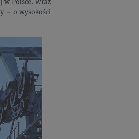
j w Polsce. Wraz
ry – o wysokości