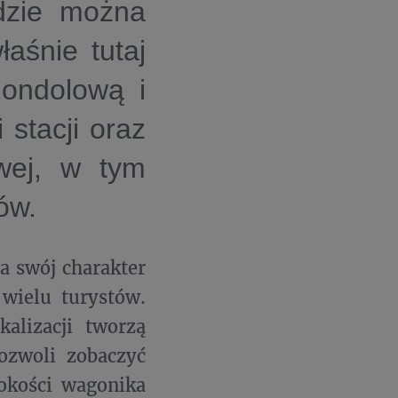
ędzie można
aśnie tutaj
gondolową i
stacji oraz
owej, w tym
ów.
a swój charakter
 wielu turystów.
alizacji tworzą
pozwoli zobaczyć
okości wagonika