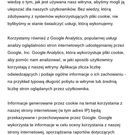
wiedzę o tym, jak jest używana nasz witryna, abyśmy mogli ją
KOMUNIKATY PKL
ulepszać dla naszych użytkowników. Bez wiedzy, którą
Kasprowy Wierch wciąż dostępny dla
zdobywamy z systemów wykorzystujących pliki cookie, nie
narciarzy - poszusujemy w Dolinie
bylibyśmy w stanie świadczyć usługi, którą wykonujemy.
Gąsienicowej
5 kwietnia 2024
Korzystamy również z Google Analytics, popularnej usługi
Mamy dobrą infromację dla miłośników sportów zimowych! Na
analizy oglądalności stron internetowych udostępnianej przez
Kasprowym Wierchu nadal trwa sezon narciarski –
Google, Inc. Google Analytics, która wykorzystuje pliki cookie,
poszusuejmy w Dolinie Gąsienicowej, gdzie wciąż panują
aby pomóc nam analizować, w jaki sposób użytkownicy
dobre warunki.
korzystają z naszej witryny. Aplikacja zlicza liczbę
odwiedzających i podaje ogólne informacje o ich zachowaniu -
na przykład typową długość pobytu w witrynie lub średnią
liczbę stron oglądanych przez użytkownika.
Informacje generowane przez cookie na temat korzystania z
naszej strony internetowej (w tym adres IP) będą
przekazywane i przechowywane przez Google. Google
wykorzysta te informacje w celu oceny korzystania z naszej
strony internetowej, sporządzania raportów dotyczących