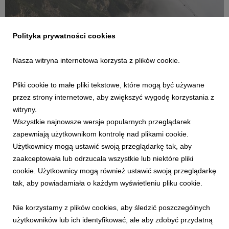
KOMUNIKATY PKL
Polityka prywatności cookies
Kolej główna PKL Kasprowy Wierch ponownie
dostępna
Nasza witryna internetowa korzysta z plików cookie.
21 sierpnia 2024
Pliki cookie to małe pliki tekstowe, które mogą być używane
W związku z wyładowaniami atmosferycznymi w Tatrach dn.
21.08.2024 r. ruch kolei linowej na Kasprowy Wierch został
przez strony internetowe, aby zwiększyć wygodę korzystania z
czasowo wstrzymany. Zgodnie z procedurami bezpieczeństwa
witryny.
wszyscy turyści zostali zwiezieni z Kasprowego Wierchu do
Wszystkie najnowsze wersje popularnych przeglądarek
Kuźnic. Po weryfikacji stanu technicznego...
zapewniają użytkownikom kontrolę nad plikami cookie.
Użytkownicy mogą ustawić swoją przeglądarkę tak, aby
zaakceptowała lub odrzucała wszystkie lub niektóre pliki
cookie. Użytkownicy mogą również ustawić swoją przeglądarkę
tak, aby powiadamiała o każdym wyświetleniu pliku cookie.
Nie korzystamy z plików cookies, aby śledzić poszczególnych
użytkowników lub ich identyfikować, ale aby zdobyć przydatną