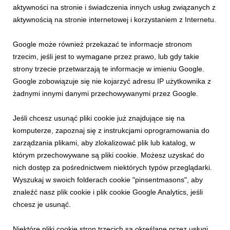
KOMUNIKATY PKL
aktywności na stronie i świadczenia innych usług związanych z
Kolej główna PKL Kasprowy Wierch
aktywnością na stronie internetowej i korzystaniem z Internetu.
nieczynna. Czynne koleje krzesełkowe i trasy
narciarskie
Google może również przekazać te informacje stronom
18 stycznia 2024
trzecim, jeśli jest to wymagane przez prawo, lub gdy takie
Koleje krzesełkowe w Dolinie Gąsienicowej i Goryczkowej oraz
strony trzecie przetwarzają te informacje w imieniu Google.
trasy narciarskie czynne. Prosimy o sprawdzanie statusu
Google zobowiązuje się nie kojarzyć adresu IP użytkownika z
dostępności kolei głównej oraz ze względu na zmienne
żadnymi innymi danymi przechowywanymi przez Google.
warunki pogodowe dostęności kolei krzesełkowych na stronie
www.pkl.pl. Kolej główna PKL Kasprowy Wier...
Jeśli chcesz usunąć pliki cookie już znajdujące się na
komputerze, zapoznaj się z instrukcjami oprogramowania do
zarządzania plikami, aby zlokalizować plik lub katalog, w
którym przechowywane są pliki cookie. Możesz uzyskać do
nich dostęp za pośrednictwem niektórych typów przeglądarki.
Wyszukaj w swoich folderach cookie "pinsentmasons", aby
znaleźć nasz plik cookie i plik cookie Google Analytics, jeśli
chcesz je usunąć.
KOMUNIKATY PKL
Niektóre pliki cookie stron trzecich są określane przez usługi,