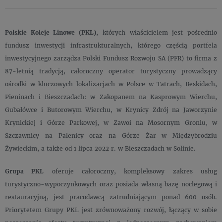
Polskie Koleje Linowe (PKL)
, których właścicielem jest pośrednio
fundusz inwestycji infrastrukturalnych, którego częścią portfela
inwestycyjnego zarządza Polski Fundusz Rozwoju SA (PFR) to firma z
87-letnią tradycją, całoroczny operator turystyczny prowadzący
ośrodki w kluczowych lokalizacjach w Polsce w Tatrach, Beskidach,
Pieninach i Bieszczadach: w Zakopanem na Kasprowym Wierchu,
Gubałówce i Butorowym Wierchu, w Krynicy Zdrój na Jaworzynie
Krynickiej i Górze Parkowej, w Zawoi na Mosornym Groniu, w
Szczawnicy na Palenicy oraz na Górze Żar w Międzybrodziu
Żywieckim, a także od 1 lipca 2022 r. w Bieszczadach w Solinie.
Grupa PKL
oferuje całoroczny, kompleksowy zakres usług
turystyczno-wypoczynkowych oraz posiada własną bazę noclegową i
restauracyjną, jest pracodawcą zatrudniającym ponad 600 osób.
Priorytetem Grupy PKL jest zrównoważony rozwój, łączący w sobie