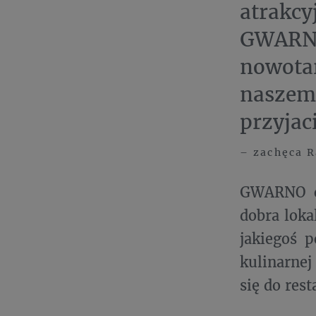
atrakc
GWARNO
nowotar
nasze
przyjac
– zachęca R
GWARNO ch
dobra loka
jakiegoś p
kulinarne
się do res