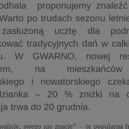
odhala proponujemy znaleźć 
 Warto po trudach sezonu letni
zasłużoną ucztę dla podn
ować tradycyjnych dań w cał
iu. W GWARNO, nowej rest
arem, na mieszkańców
ńskiego i nowatorskiego cze
dzianka – 20 % zniżki na 
ja trwa do 20 grudnia.
alicie, swego nie znacie” – tę popularną f