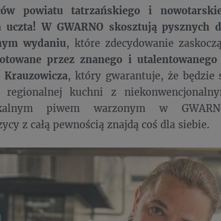
ów powiatu tatrzańskiego i nowotarskie
 uczta!
W GWARNO skosztują pysznych 
nym wydaniu
, które zdecydowanie zaskocz
otowane przez znanego i utalentowanego
a Krauzowicza
, który gwarantuje, że będzie 
e regionalnej kuchni z niekonwencjonal
okalnym piwem warzonym w GWARN
ycy z całą pewnością znajdą coś dla siebie.