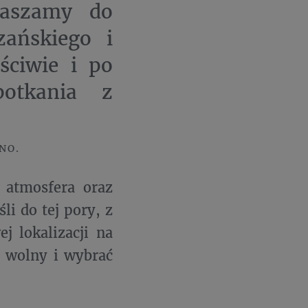
raszamy do
ańskiego i
ściwie i po
otkania z
NO.
 atmosfera oraz
li do tej pory, z
j lokalizacji na
s wolny i wybrać