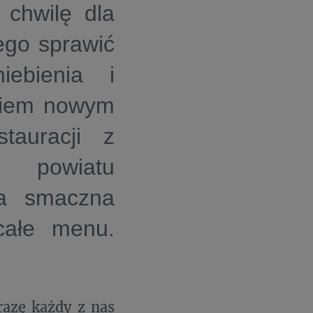
chwilę dla
ego sprawić
iebienia i
kiem nowym
auracji z
 powiatu
ka smaczna
całe menu.
razę każdy z nas