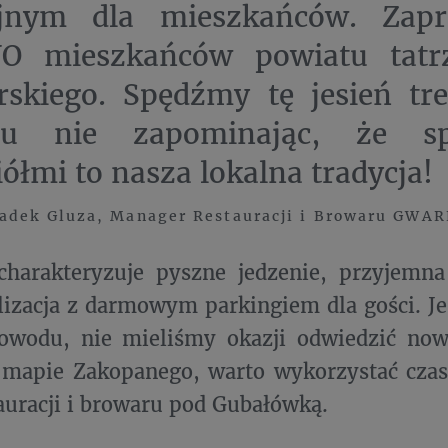
yjnym dla mieszkańców. Zap
 mieszkańców powiatu tatrz
skiego. Spędźmy tę jesień tre
mu nie zapominając, że sp
iółmi to nasza lokalna tradycja!
adek Gluza, Manager Restauracji i Browaru GWAR
arakteryzuje pyszne jedzenie, przyjemna
lizacja z darmowym parkingiem dla gości. Jeś
owodu, nie mieliśmy okazji odwiedzić nowe
j mapie Zakopanego, warto wykorzystać cza
tauracji i browaru pod Gubałówką.