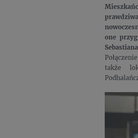
Mieszkańc
prawdziwa
nowoczes
one przyg
Sebastian
Połączeni
także l
Podhalańcz