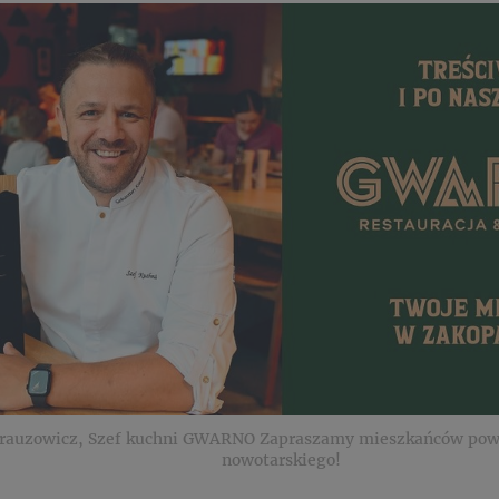
Krauzowicz, Szef kuchni GWARNO Zapraszamy mieszkańców powia
nowotarskiego!