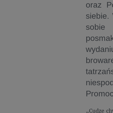
oraz P
siebie.
sobie 
posmak
wydan
brow
tatrza
niespo
Promoc
„Cudze chw