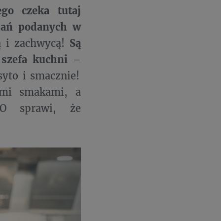
go czeka tutaj
dań podanych w
ą i zachwycą!
Są
 szefa kuchni
–
syto i smacznie!
nymi smakami, a
O sprawi, że