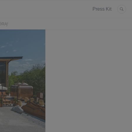
Press Kit
ÓRĄ!