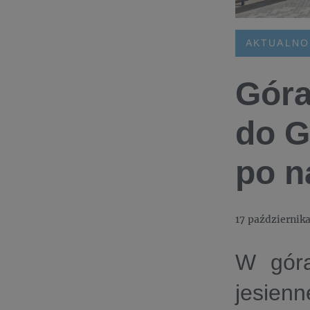
AKTUALNO
Góra
do G
po n
17 październik
W góra
jesien