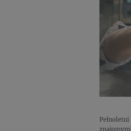
Pełnoletn
znajomymi