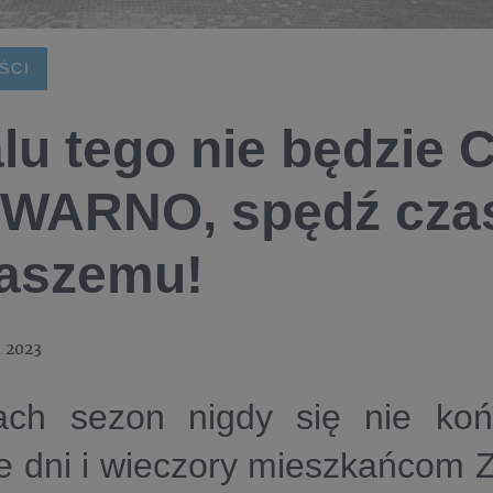
ŚCI
lu tego nie będzie C
WARNO, spędź czas 
aszemu!
a 2023
ch sezon nigdy się nie koń
ne dni i wieczory mieszkańcom