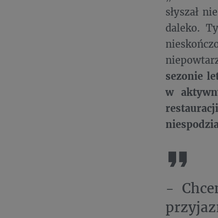
słyszał ni
daleko. T
nieskończo
niepowtar
sezonie le
w aktywn
restaurac
niespodzi
- Chce
przyja