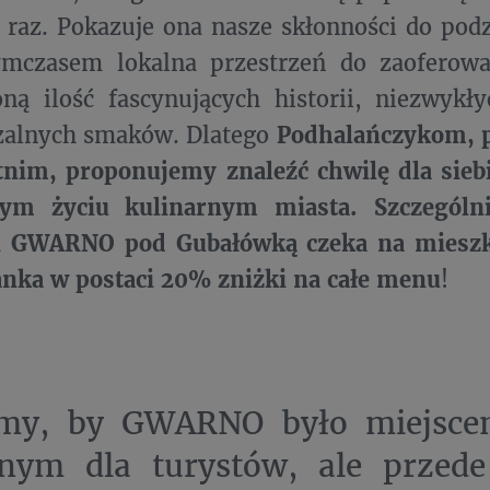
e raz. Pokazuje ona nasze skłonności do podz
ymczasem lokalna przestrzeń do zaoferow
ną ilość fascynujących historii, niezwykły
zalnych smaków. Dlatego
Podhalańczykom, 
tnim, proponujemy znaleźć chwilę dla siebi
ym życiu kulinarnym miasta. Szczególn
ji GWARNO pod Gubałówką czeka na miesz
anka w postaci 20% zniżki na całe menu
!
my, by GWARNO było miejscem
znym dla turystów, ale przed