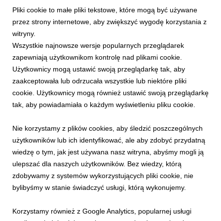
Wspieranie lokalnych inicjatyw, rozwój sportowych talentów,
Pliki cookie to małe pliki tekstowe, które mogą być używane
realizacja projektów edukacyjnych i proekologicznych oraz
przez strony internetowe, aby zwiększyć wygodę korzystania z
pielęgnowanie regionalnej tradycji – to główne cele programu
witryny.
grantowego „PKL Pasje górą!”. Właśnie ogłoszone zostały
Wszystkie najnowsze wersje popularnych przeglądarek
wyniki trzeciej edycji konkursu, w k...
zapewniają użytkownikom kontrolę nad plikami cookie.
Użytkownicy mogą ustawić swoją przeglądarkę tak, aby
zaakceptowała lub odrzucała wszystkie lub niektóre pliki
cookie. Użytkownicy mogą również ustawić swoją przeglądarkę
tak, aby powiadamiała o każdym wyświetleniu pliku cookie.
Nie korzystamy z plików cookies, aby śledzić poszczególnych
użytkowników lub ich identyfikować, ale aby zdobyć przydatną
wiedzę o tym, jak jest używana nasz witryna, abyśmy mogli ją
ulepszać dla naszych użytkowników. Bez wiedzy, którą
PKL PASJE GÓRĄ!
zdobywamy z systemów wykorzystujących pliki cookie, nie
Pasje znowu górą! PKL zapraszają do udziału
bylibyśmy w stanie świadczyć usługi, którą wykonujemy.
w trzeciej odsłonie programu grantowego
16 grudnia 2025
Korzystamy również z Google Analytics, popularnej usługi