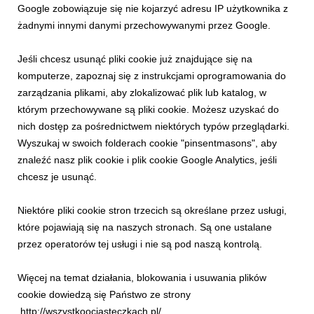
Google zobowiązuje się nie kojarzyć adresu IP użytkownika z
promocja wysokogórskiego przewodnictwa realizowanego
żadnymi innymi danymi przechowywanymi przez Google.
przez wyjątkowe kobiety, organizacja warsztatów i szkoleń
skitourowych to tylko niektóre z projektów, ...
Jeśli chcesz usunąć pliki cookie już znajdujące się na
komputerze, zapoznaj się z instrukcjami oprogramowania do
zarządzania plikami, aby zlokalizować plik lub katalog, w
którym przechowywane są pliki cookie. Możesz uzyskać do
nich dostęp za pośrednictwem niektórych typów przeglądarki.
Wyszukaj w swoich folderach cookie "pinsentmasons", aby
znaleźć nasz plik cookie i plik cookie Google Analytics, jeśli
chcesz je usunąć.
Niektóre pliki cookie stron trzecich są określane przez usługi,
PKL PASJE GÓRĄ!
które pojawiają się na naszych stronach. Są one ustalane
Rusza nabór wniosków do kolejnej edycji
przez operatorów tej usługi i nie są pod naszą kontrolą.
konkursu PKL Pasje górą!
24 stycznia 2025
Więcej na temat działania, blokowania i usuwania plików
Grupa PKL podsumowała pierwszą edycję zrealizowanego w
cookie dowiedzą się Państwo ze strony
2024 roku konkursu PKL Pasje górą! W ramach projektu,
http://wszystkoociasteczkach.pl/.
wsparcie finansowe na rozwój swoich pasji otrzymało 16