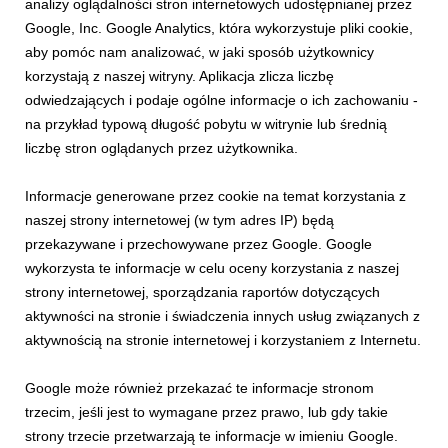
Grupa PKL po raz kolejny udowadnia, że wspieranie
analizy oglądalności stron internetowych udostępnianej przez
interesujących pasji i lokalnych inicjatyw ma realną moc.
Google, Inc. Google Analytics, która wykorzystuje pliki cookie,
Zakończyła się druga edycja konkursu PKL Pasje górą!, w
aby pomóc nam analizować, w jaki sposób użytkownicy
ramach którego przyznano granty na realizację projektów
promujących aktywność, w tym osób niepełnosprawnych...
korzystają z naszej witryny. Aplikacja zlicza liczbę
odwiedzających i podaje ogólne informacje o ich zachowaniu -
na przykład typową długość pobytu w witrynie lub średnią
liczbę stron oglądanych przez użytkownika.
Informacje generowane przez cookie na temat korzystania z
naszej strony internetowej (w tym adres IP) będą
przekazywane i przechowywane przez Google. Google
wykorzysta te informacje w celu oceny korzystania z naszej
strony internetowej, sporządzania raportów dotyczących
aktywności na stronie i świadczenia innych usług związanych z
PKL PASJE GÓRĄ!
aktywnością na stronie internetowej i korzystaniem z Internetu.
Druga edycja konkursu PKL Pasje górą!
rozstrzygnięta
Google może również przekazać te informacje stronom
20 marca 2025
trzecim, jeśli jest to wymagane przez prawo, lub gdy takie
Biegi górskie, wycieczki w najpiękniejsze miejsca w polskich
strony trzecie przetwarzają te informacje w imieniu Google.
górach, kursy wspinaczkowe dla osób niepełnosprawnych,