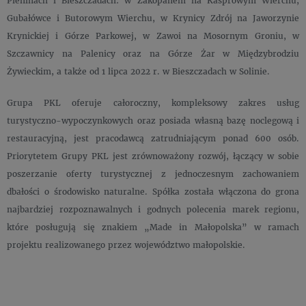
Pieninach i Bieszczadach: w Zakopanem na Kasprowym Wierchu,
Gubałówce i Butorowym Wierchu, w Krynicy Zdrój na Jaworzynie
Krynickiej i Górze Parkowej, w Zawoi na Mosornym Groniu, w
Szczawnicy na Palenicy oraz na Górze Żar w Międzybrodziu
Żywieckim, a także od 1 lipca 2022 r. w Bieszczadach w Solinie.
Grupa PKL oferuje całoroczny, kompleksowy zakres usług
turystyczno-wypoczynkowych oraz posiada własną bazę noclegową i
restauracyjną, jest pracodawcą zatrudniającym ponad 600 osób.
Priorytetem Grupy PKL jest zrównoważony rozwój, łączący w sobie
poszerzanie oferty turystycznej z jednoczesnym zachowaniem
dbałości o środowisko naturalne. Spółka została włączona do grona
najbardziej rozpoznawalnych i godnych polecenia marek regionu,
które posługują się znakiem „Made in Małopolska” w ramach
projektu realizowanego przez województwo małopolskie.