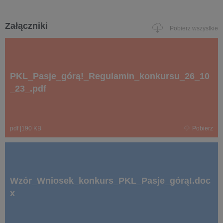
Załączniki
Pobierz wszystkie
PKL_Pasje_górą!_Regulamin_konkursu_26_10
_23_.pdf
pdf
|
190 KB
Pobierz
Wzór_Wniosek_konkurs_PKL_Pasje_górą!.doc
x